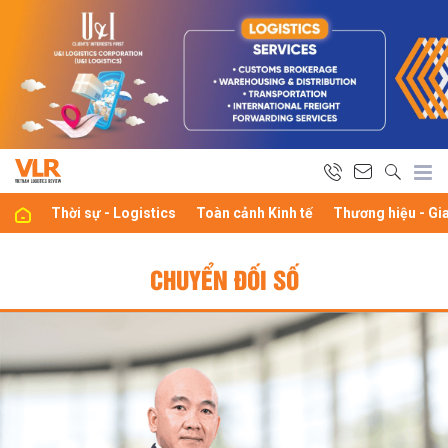
Thời sự - Logistics
Toàn cảnh Kinh tế
Thương hiệu - Gi
CHUYỂN ĐỐI SỐ