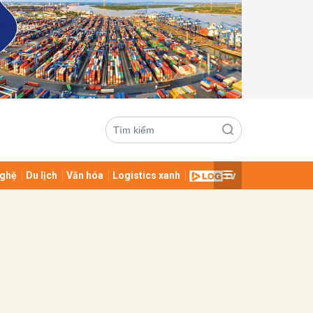
ghệ
Du lịch
Văn hóa
Logistics xanh
ửi