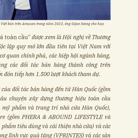
Việt bán trên Amazon trong năm 2023, ông Gijae Seong cho hay.
há toàn cầu"
được xem là Hội nghị về Thương
độc lập quy mô lớn đầu tiên tại Việt Nam với
 cơ quan chính phủ, các hiệp hội ngành hàng,
ng các đối tác bán hàng thành công trên
n đón tiếp hơn 1.500 lượt khách tham dự.
t của đối tác bán hàng đến từ Hàn Quốc (gồm
u chuyện xây dựng thương hiệu toàn cầu
m mỹ phẩm và trang trí nhà cửa Hàn Quốc),
apore (gồm PHERA & ABOUND LIFESTYLE và
hẩm tiêu dùng và cải thiện nhà cửa) và các
ong lĩnh vực quà tặng (VPRINTES) và các sản