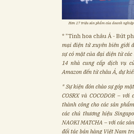
Hơn 17 triệu sản phẩm của doanh nghiệp 
* "Tinh hoa châu Á - Bứt p
mại điện tử xuyên biên giới 
sự có mặt của đại diện từ các
14 nhà cung cấp dịch vụ cù
Amazon đến từ châu Á, dự kiế
* Sự kiện đón chào sự góp mặ
COSRX và COCODOR – với câ
thành công cho các sản phẩ
các chủ thương hiệu Sing
NAOKI MATCHA – với các sản p
đối tác bán hàng Việt Nam tr