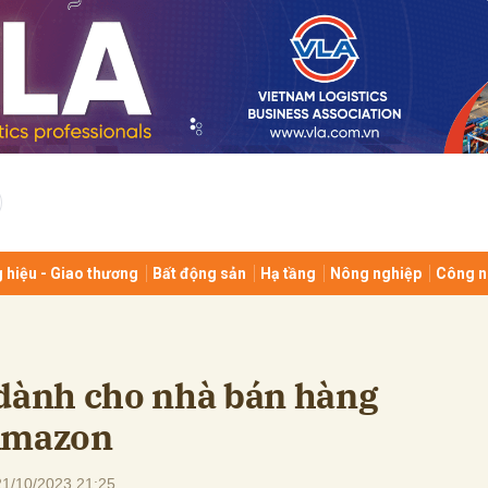
bình luận
 hiệu - Giao thương
Bất động sản
Hạ tầng
Nông nghiệp
Công n
Hủy
G
 dành cho nhà bán hàng
 Amazon
21/10/2023 21:25