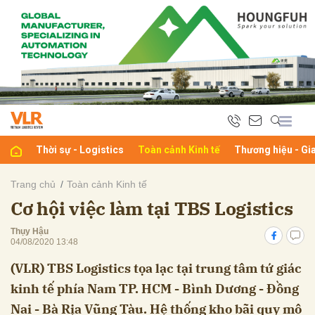
bình luận
Thời sự - Logistics
Toàn cảnh Kinh tế
Thương hiệu - Gi
Trang chủ
Toàn cảnh Kinh tế
Cơ hội việc làm tại TBS Logistics
Hủy
G
Thụy Hậu
04/08/2020 13:48
(VLR) TBS Logistics tọa lạc tại trung tâm tứ giác
kinh tế phía Nam TP. HCM - Bình Dương - Đồng
Nai - Bà Rịa Vũng Tàu. Hệ thống kho bãi quy mô