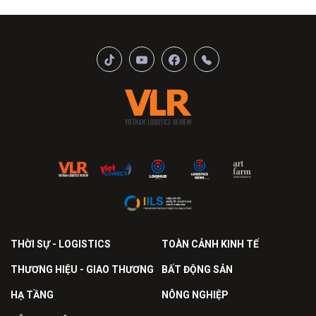
THỜI SỰ - LOGISTICS
TOÀN CẢNH KINH TẾ
THƯƠNG HIỆU - GIAO THƯƠNG
BẤT ĐỘNG SẢN
HẠ TẦNG
NÔNG NGHIỆP