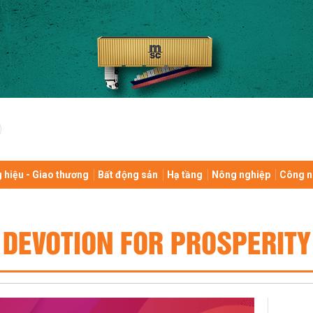
 hiệu - Giao thương
Bất động sản
Hạ tầng
Nông nghiệp
Công n
DEVOTION FOR PROSPERITY