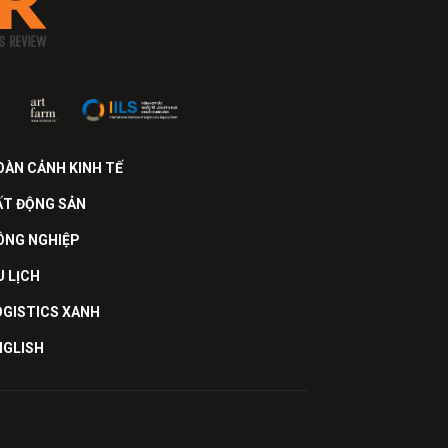
OÀN CẢNH KINH TẾ
ẤT ĐỘNG SẢN
ÔNG NGHIỆP
U LỊCH
OGISTICS XANH
NGLISH