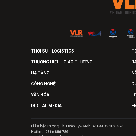
THỜI SỰ - LOGISTICS
T
THƯƠNG HIỆU - GIAO THƯƠNG
B
HẠ TẦNG
N
CÔNG NGHỆ
D
VĂN HÓA
L
DIGITAL MEDIA
E
Liên hệ:
Trương Thị Uyên Ly - Mobile: +84 35 203 4671
Hotline:
0816 886 786