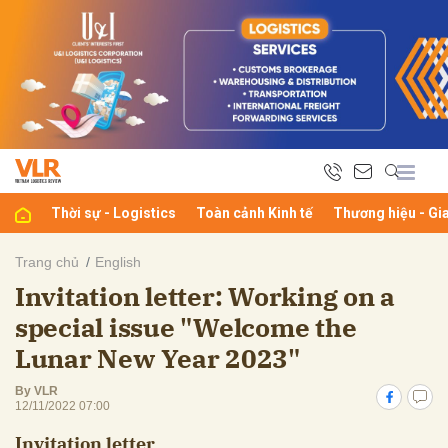
bình luận
Thời sự - Logistics
Toàn cảnh Kinh tế
Thương hiệu - Gi
Trang chủ
English
Invitation letter: Working on a
Hủy
G
special issue "Welcome the
Lunar New Year 2023"
By VLR
12/11/2022 07:00
Invitation letter