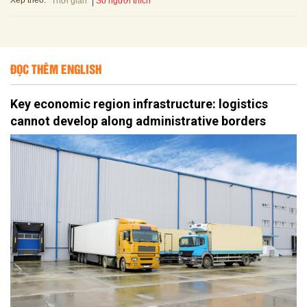
Xếp theo:
Số người thích
Thời gian
ĐỌC THÊM ENGLISH
Key economic region infrastructure: logistics
cannot develop along administrative borders