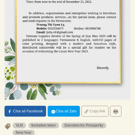
Chia sẻ Facebook
Chia sẻ Zalo
Copy link
VLR
Invitation letter
Devotion for Prosperity
New Year