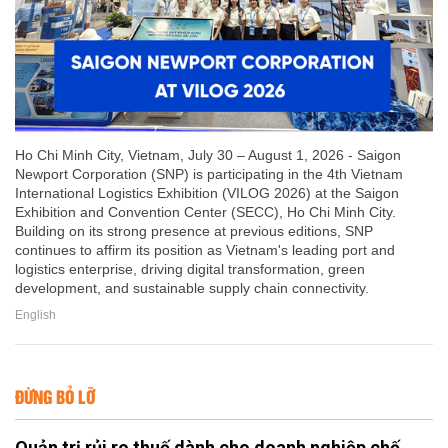
Ho Chi Minh City, Vietnam, July 30 – August 1, 2026 - Saigon
Newport Corporation (SNP) is participating in the 4th Vietnam
International Logistics Exhibition (VILOG 2026) at the Saigon
Exhibition and Convention Center (SECC), Ho Chi Minh City.
Building on its strong presence at previous editions, SNP
continues to affirm its position as Vietnam's leading port and
logistics enterprise, driving digital transformation, green
development, and sustainable supply chain connectivity.
English
ĐỪNG BỎ LỠ
Quản trị rủi ro thuế dành cho doanh nghiệp chế