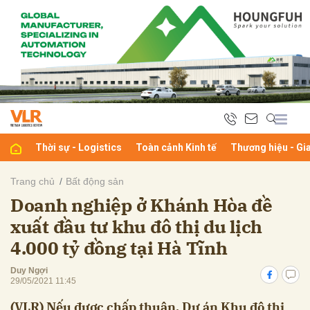
bình luận
Thời sự - Logistics
Toàn cảnh Kinh tế
Thương hiệu - Gi
Trang chủ
Bất động sản
Doanh nghiệp ở Khánh Hòa đề
Hủy
G
xuất đầu tư khu đô thị du lịch
4.000 tỷ đồng tại Hà Tĩnh
Duy Ngợi
29/05/2021 11:45
(VLR) Nếu được chấp thuận, Dự án Khu đô thị