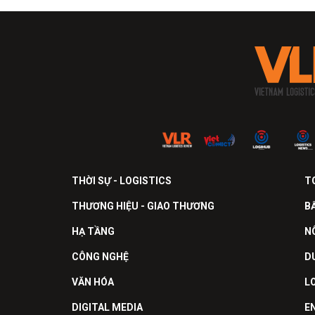
THỜI SỰ - LOGISTICS
T
THƯƠNG HIỆU - GIAO THƯƠNG
B
HẠ TẦNG
N
CÔNG NGHỆ
D
VĂN HÓA
L
DIGITAL MEDIA
E