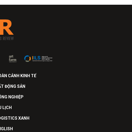
OÀN CẢNH KINH TẾ
ẤT ĐỘNG SẢN
ÔNG NGHIỆP
U LỊCH
OGISTICS XANH
NGLISH