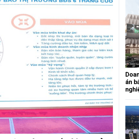
Doan
án b
nghi