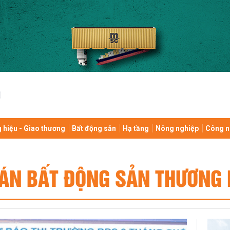
 hiệu - Giao thương
Bất động sản
Hạ tầng
Nông nghiệp
Công n
 ÁN BẤT ĐỘNG SẢN THƯƠNG 