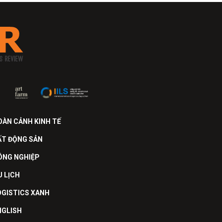
OÀN CẢNH KINH TẾ
ẤT ĐỘNG SẢN
ÔNG NGHIỆP
U LỊCH
OGISTICS XANH
NGLISH