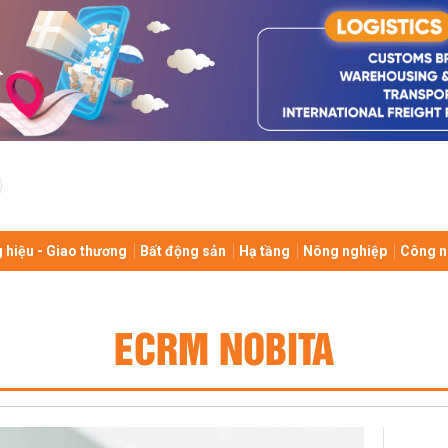
 hiệu - Giao thương
Bất động sản
Hạ tầng
Nông nghiệp
Công n
ECRM NOBITA