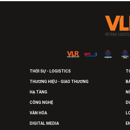
THỜI SỰ - LOGISTICS
T
THƯƠNG HIỆU - GIAO THƯƠNG
B
HẠ TẦNG
N
CÔNG NGHỆ
D
VĂN HÓA
L
DIGITAL MEDIA
E