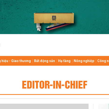
 hiệu - Giao thương
Bất động sản
Hạ tầng
Nông nghiệp
Công n
EDITOR-IN-CHIEF