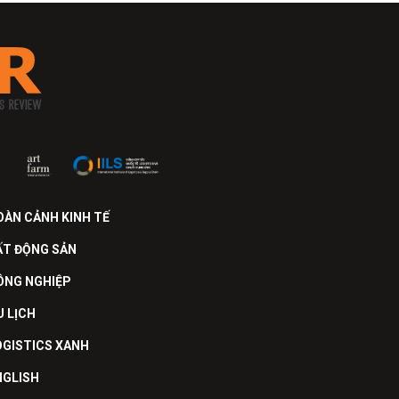
OÀN CẢNH KINH TẾ
ẤT ĐỘNG SẢN
ÔNG NGHIỆP
U LỊCH
OGISTICS XANH
NGLISH