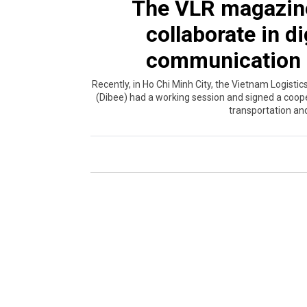
The VLR magazin
collaborate in d
communication in
Recently, in Ho Chi Minh City, the Vietnam Logist
(Dibee) had a working session and signed a cooper
transportation an