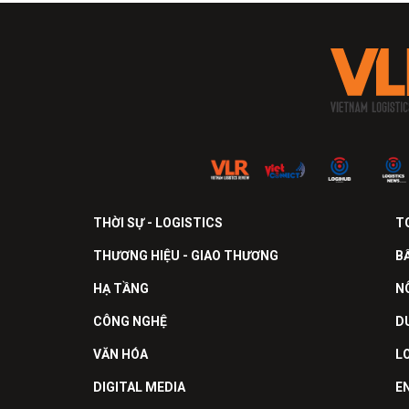
THỜI SỰ - LOGISTICS
T
THƯƠNG HIỆU - GIAO THƯƠNG
B
HẠ TẦNG
N
CÔNG NGHỆ
D
VĂN HÓA
L
DIGITAL MEDIA
E