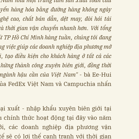
ệt Nam như một trung tâm sản xuất toàn cầu
uyển hàng hóa bằng đường hàng không ngày
hệ cao, chất bán dẫn, dệt may, đòi hỏi tải
à thời gian vận chuyển nhanh hơn. Với tổng
từ TP Hồ Chí Minh hàng tuần, chúng tôi đang
ong việc giúp các doanh nghiệp địa phương mở
, tạo điều kiện cho khách hàng ở tất cả các
hững thành công xuyên biên giới, đồng thời
 ngành hậu cần của Việt Nam"
- bà Ee-Hui
của FedEx Việt Nam và Campuchia nhấn
i xuất - nhập khẩu xuyên biên giới tại
u chính thức hoạt động tại đây vào năm
ới, các doanh nghiệp địa phương vận
 sẽ có lợi thế cạnh tranh với thời gian