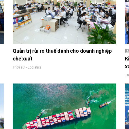
Quản trị rủi ro thuế dành cho doanh nghiệp
chế xuất
K
x
Thời sự - Logistics
Th