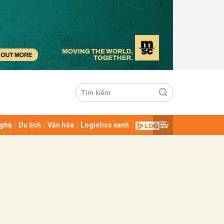
ghệ
Du lịch
Văn hóa
Logistics xanh
ửi