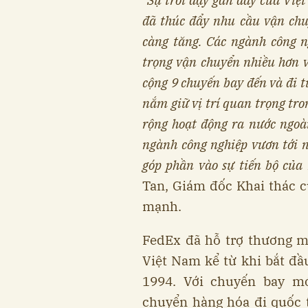
"Sự trỗi dậy gần đây của Vi
đã thúc đẩy nhu cầu vận ch
càng tăng. Các ngành công ng
trọng vận chuyển nhiều hơn v
cộng 9 chuyến bay đến và đi 
nắm giữ vị trí quan trọng tr
rộng hoạt động ra nước ngoài
ngành công nghiệp vươn tới n
góp phần vào sự tiến bộ của
Tan, Giám đốc Khai thác 
mạnh.
FedEx đã hỗ trợ thương mạ
Việt Nam kể từ khi bắt đầ
1994. Với chuyến bay m
chuyển hàng hóa đi quốc tế