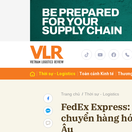
Gửi 
Thời sự - Logistics
Toàn cảnh Kinh tế
Thương
Trang chủ
Thời sự - Logistics
FedEx Express: 
chuyển hàng hó
Âu