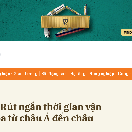
bình luận
 hiệu - Giao thương
Bất động sản
Hạ tầng
Nông nghiệp
Công n
Hủy
G
Rút ngắn thời gian vận
a từ châu Á đến châu