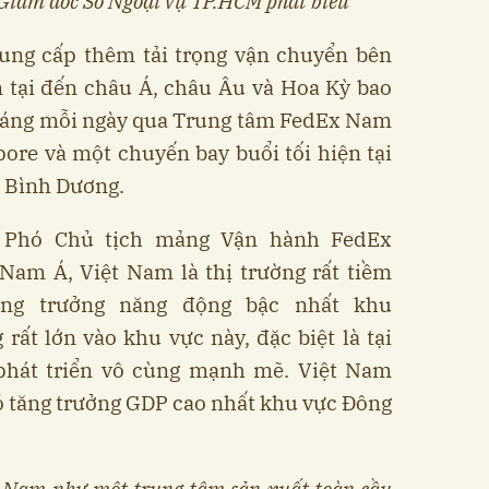
Giám đốc Sở Ngoại vụ TP.HCM phát biểu
ung cấp thêm tải trọng vận chuyển bên
 tại đến châu Á, châu Âu và Hoa Kỳ bao
sáng mỗi ngày qua Trung tâm FedEx Nam
ore và một chuyến bay buổi tối hiện tại
 Bình Dương.
 Phó Chủ tịch mảng Vận hành FedEx
Nam Á, Việt Nam là thị trường rất tiềm
ăng trưởng năng động bậc nhất khu
 rất lớn vào khu vực này, đặc biệt là tại
phát triển vô cùng mạnh mẽ. Việt Nam
ó tăng trưởng GDP cao nhất khu vực Đông