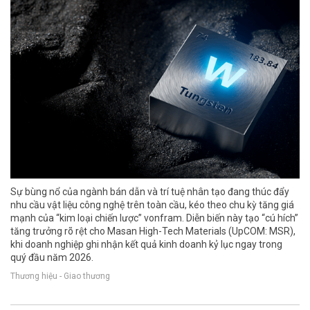
Sự bùng nổ của ngành bán dẫn và trí tuệ nhân tạo đang thúc đẩy
nhu cầu vật liệu công nghệ trên toàn cầu, kéo theo chu kỳ tăng giá
mạnh của “kim loại chiến lược” vonfram. Diễn biến này tạo “cú hích”
tăng trưởng rõ rệt cho Masan High-Tech Materials (UpCOM: MSR),
khi doanh nghiệp ghi nhận kết quả kinh doanh kỷ lục ngay trong
quý đầu năm 2026.
Thương hiệu - Giao thương