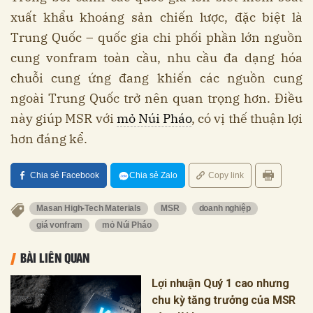
xuất khẩu khoáng sản chiến lược, đặc biệt là
Trung Quốc – quốc gia chi phối phần lớn nguồn
cung vonfram toàn cầu, nhu cầu đa dạng hóa
chuỗi cung ứng đang khiến các nguồn cung
ngoài Trung Quốc trở nên quan trọng hơn. Điều
này giúp MSR với
mỏ Núi Pháo
, có vị thế thuận lợi
hơn đáng kể.
Chia sẻ Facebook
Chia sẻ Zalo
Copy link
Masan High-Tech Materials
MSR
doanh nghiệp
giá vonfram
mỏ Núi Pháo
BÀI LIÊN QUAN
Lợi nhuận Quý 1 cao nhưng
chu kỳ tăng trưởng của MSR