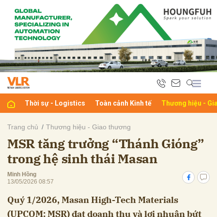
bình luận
Thời sự - Logistics
Toàn cảnh Kinh tế
Thương hiệu - Gi
Trang chủ
Thương hiệu - Giao thương
MSR tăng trưởng “Thánh Gióng”
Hủy
G
trong hệ sinh thái Masan
Minh Hồng
13/05/2026 08:57
Quý 1/2026, Masan High-Tech Materials
(UPCOM: MSR) đạt doanh thu và lợi nhuận bứt