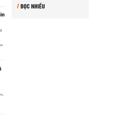
ĐỌC NHIỀU
hìn
dữ
ện
i
ệu,