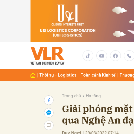
Gửi 
Thời sự - Logistics
Toàn cảnh Kinh tế
Thương
Trang chủ
Hạ tầng
Giải phóng mặt
qua Nghệ An đạ
Duy Ngợi
|
29/03/2022 07:14