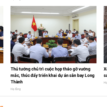
h
Thủ tướng chủ trì cuộc họp tháo gỡ vướng
X
mắc, thúc đẩy triển khai dự án sân bay Long
s
Thành
Hạ
Hạ tầng