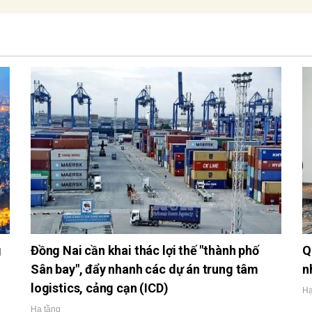
g
Đồng Nai cần khai thác lợi thế "thành phố
Q
Sân bay", đẩy nhanh các dự án trung tâm
n
logistics, cảng cạn (ICD)
Hạ
Hạ tầng