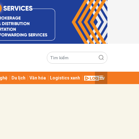
ghệ
Du lịch
Văn hóa
Logistics xanh
ửi