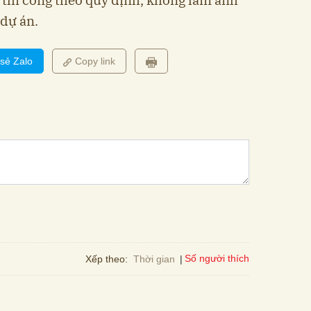
ệ thi công theo quy định, không làm ảnh
 dự án.
 sẻ Zalo
Copy link
Số người thích
Xếp theo:
Thời gian