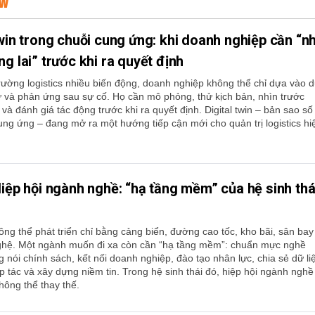
EW
twin trong chuỗi cung ứng: khi doanh nghiệp cần “n
ng lai” trước khi ra quyết định
rường logistics nhiều biến động, doanh nghiệp không thể chỉ dựa vào 
ứ và phản ứng sau sự cố. Họ cần mô phỏng, thử kịch bản, nhìn trước
và đánh giá tác động trước khi ra quyết định. Digital twin – bản sao số
ung ứng – đang mở ra một hướng tiếp cận mới cho quản trị logistics hi
Hiệp hội ngành nghề: “hạ tầng mềm” của hệ sinh thá
s
hông thể phát triển chỉ bằng cảng biển, đường cao tốc, kho bãi, sân bay
ghệ. Một ngành muốn đi xa còn cần “hạ tầng mềm”: chuẩn mực nghề
g nói chính sách, kết nối doanh nghiệp, đào tạo nhân lực, chia sẻ dữ li
p tác và xây dựng niềm tin. Trong hệ sinh thái đó, hiệp hội ngành nghề
không thể thay thế.