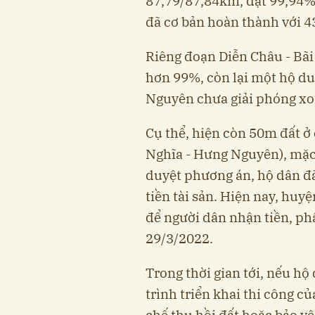
87,79/87,84km, đạt 99,94%
đã cơ bản hoàn thành với 4
Riêng đoạn Diễn Châu - Bã
hơn 99%, còn lại một hộ d
Nguyên chưa giải phóng xo
Cụ thể, hiện còn 50m đất 
Nghĩa - Hưng Nguyên), mặ
duyệt phương án, hộ dân đ
tiền tài sản. Hiện nay, huy
để người dân nhận tiền, p
29/3/2022.
Trong thời gian tới, nếu hộ
trình triển khai thi công c