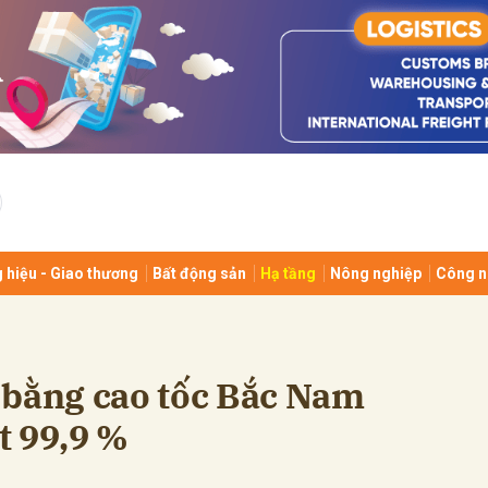
bình luận
 hiệu - Giao thương
Bất động sản
Hạ tầng
Nông nghiệp
Công n
Hủy
G
 bằng cao tốc Bắc Nam
t 99,9 %