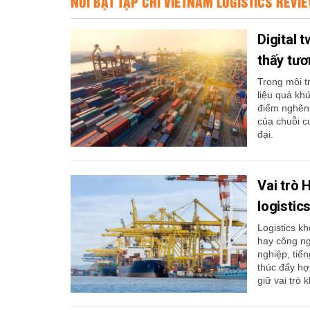
NỔI BẬT TẠP CHÍ VIETNAM LOGISTICS REVI
Digital 
thấy tươ
Trong môi t
liệu quá kh
điểm nghẽn 
của chuỗi c
đại.
Vai trò 
logistic
Logistics k
hay công n
nghiệp, tiến
thúc đẩy hợ
giữ vai trò 