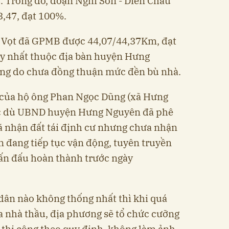
. Trong đó, đoạn Nghi Sơn - Diễn Châu
3,47, đạt 100%.
i Vọt đã GPMB được 44,07/44,37Km, đạt
uy nhất thuộc địa bàn huyện Hưng
ng do chưa đồng thuận mức đền bù nhà.
ở của hộ ông Phan Ngọc Dũng (xã Hưng
c dù UBND huyện Hưng Nguyên đã phê
ã nhận đất tái định cư nhưng chưa nhận
ện đang tiếp tục vận động, tuyên truyền
hấn đấu hoàn thành trước ngày
 dân nào không thống nhất thì khi quá
ủa nhà thầu, địa phương sẽ tổ chức cưỡng