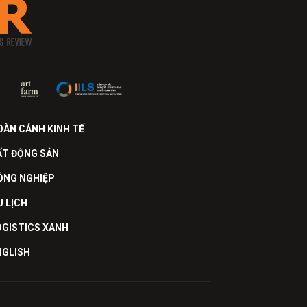
OÀN CẢNH KINH TẾ
ẤT ĐỘNG SẢN
ÔNG NGHIỆP
U LỊCH
OGISTICS XANH
NGLISH