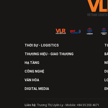
THỜI SỰ - LOGISTICS
T
THƯƠNG HIỆU - GIAO THƯƠNG
B
HẠ TẦNG
N
CÔNG NGHỆ
D
VĂN HÓA
L
DIGITAL MEDIA
E
Liên hệ:
Trương Thị Uyên Ly - Mobile: +84 35 203 4671