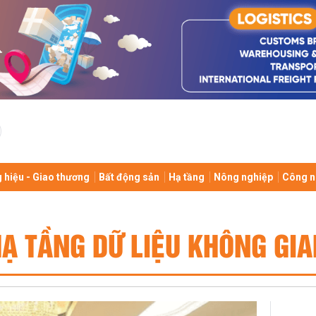
 hiệu - Giao thương
Bất động sản
Hạ tầng
Nông nghiệp
Công n
Ạ TẦNG DỮ LIỆU KHÔNG GI