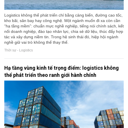
Logistics không thể phát triển chỉ bằng cảng biển, đường cao tốc,
kho bãi, sân bay hay công nghệ. Một ngành muốn đi xa còn cần
“hạ tầng mềm”: chuẩn mực nghề nghiệp, tiếng nói chính sách, kết
nối doanh nghiệp, đào tạo nhân lực, chia sẻ dữ liệu, thúc đẩy hợp
tác và xây dựng niềm tin. Trong hệ sinh thái đó, hiệp hội ngành
nghề giữ vai trò không thể thay thế.
Thời sự - Logistics
Hạ tầng vùng kinh tế trọng điểm: logistics không
thể phát triển theo ranh giới hành chính