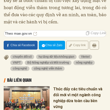
Đây sẽ là bước chuẩn bị cho việc xây dựng luật về
hoạt động viễn thám trong tương lai, trong đó có
thể đưa vào các quy định về an ninh, an toàn, bảo
mật và các hành vi bị cấm.
Copy Link
Theo mae.gov.vn
Chia sẻ Facebook
Chia sẻ Zalo
Copy link
chuyển đổi số
hạ tầng dữ liệu không gian
Viettel
VNPT
Bộ Nông nghiệp và Môi trường
nông nghiệp
công nghệ
công nghệ viễn thám
BÀI LIÊN QUAN
Thúc đẩy các tiêu chuẩn và
đổi mới vì một ngành công
nghiệp dừa toàn cầu bền
vững