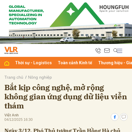
bình luận
Thời sự - Logistics
Toàn cảnh Kinh tế
Thương hiệu - Gi
Trang chủ
Nông nghiệp
Bắt kịp công nghệ, mở rộng
Hủy
G
không gian ứng dụng dữ liệu viễn
thám
Việt Anh
04/12/2025 16:30
Ngày 3/12, Phó Thủ tướng Trần Hồng Hà chủ