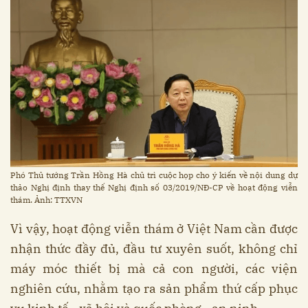
Phó Thủ tướng Trần Hồng Hà chủ trì cuộc họp cho ý kiến về nội dung dự
thảo Nghị định thay thế Nghị định số 03/2019/NĐ-CP về hoạt động viễn
thám. Ảnh: TTXVN
Vì vậy, hoạt động viễn thám ở Việt Nam cần được
nhận thức đầy đủ, đầu tư xuyên suốt, không chỉ
máy móc thiết bị mà cả con người, các viện
nghiên cứu, nhằm tạo ra sản phẩm thứ cấp phục