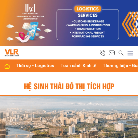
Thời sự - Logistics
Toàn cảnh Kinh tế
Thương hiệu - Gi
HỆ SINH THÁI ĐÔ THỊ TÍCH HỢP