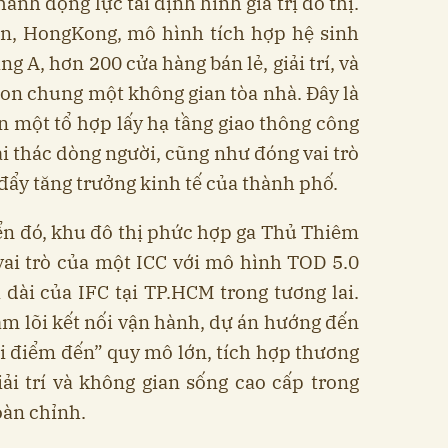
hành động lực tái định hình giá trị đô thị.
n, HongKong, mô hình tích hợp hệ sinh
g A, hơn 200 cửa hàng bán lẻ, giải trí, và
on chung một không gian tòa nhà. Đây là
n một tổ hợp lấy hạ tầng giao thông công
ai thác dòng người, cũng như đóng vai trò
đẩy tăng trưởng kinh tế của thành phố.
ển đó, khu đô thị phức hợp ga Thủ Thiêm
ai trò của một ICC với mô hình TOD 5.0
i dài của IFC tại TP.HCM trong tương lai.
àm lõi kết nối vận hành, dự án hướng đến
ái điểm đến” quy mô lớn, tích hợp thương
iải trí và không gian sống cao cấp trong
oàn chỉnh.