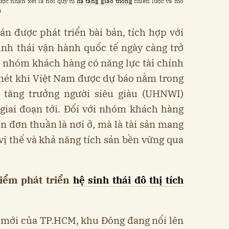
ợc nhận xét là nơi quy tụ
hạ tầng giao thông
chiến lược và mô
h
án được phát triển bài bản, tích hợp với
inh thái vận hành quốc tế ngày càng trở
a nhóm khách hàng có năng lực tài chính
 nét khi Việt Nam được dự báo nằm trong
 tăng trưởng người siêu giàu (UHNWI)
 giai đoạn tới. Đối với nhóm khách hàng
n đơn thuần là nơi ở, mà là tài sản mang
vị thế và khả năng tích sản bền vững qua
iểm phát triển
hệ sinh thái đô thị tích
n mới của TP.HCM, khu Đông đang nổi lên