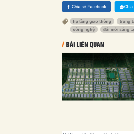
Chia sẻ Facebook
Chia
hạ tầng giao thông
trung t
công nghệ
đổi mới sáng t
BÀI LIÊN QUAN