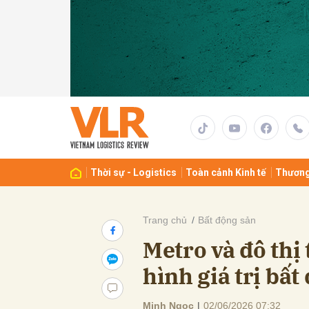
Gửi 
Thời sự - Logistics
Toàn cảnh Kinh tế
Thương
Trang chủ
Bất động sản
Metro và đô thị
hình giá trị bấ
Minh Ngọc
|
02/06/2026 07:32