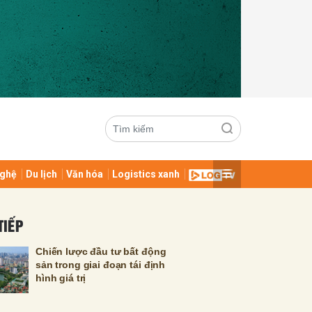
ghệ
Du lịch
Văn hóa
Logistics xanh
ửi
TIẾP
Chiến lược đầu tư bất động
sản trong giai đoạn tái định
hình giá trị