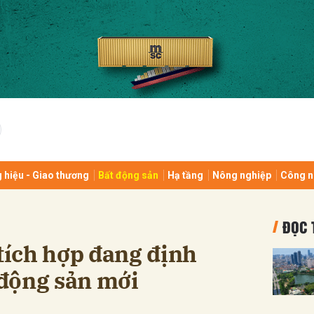
bình luận
 hiệu - Giao thương
Bất động sản
Hạ tầng
Nông nghiệp
Công n
Hủy
G
ĐỌC 
 tích hợp đang định
t động sản mới