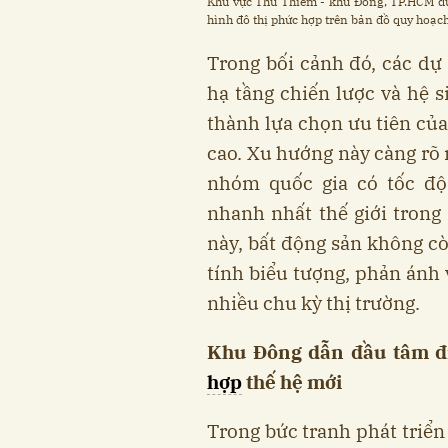
Khu vực Thủ Thiêm - khu Đông, TP.HCM đư
hình đô thị phức hợp trên bản đồ quy hoạc
Trong bối cảnh đó, các dự 
hạ tầng chiến lược và hệ s
thành lựa chọn ưu tiên củ
cao. Xu hướng này càng rõ
nhóm quốc gia có tốc độ
nhanh nhất thế giới trong
này, bất động sản không cò
tính biểu tượng, phản ánh 
nhiều chu kỳ thị trường.
Khu Đông dẫn đầu tâm đ
hợp
thế hệ mới
Trong bức tranh phát triể