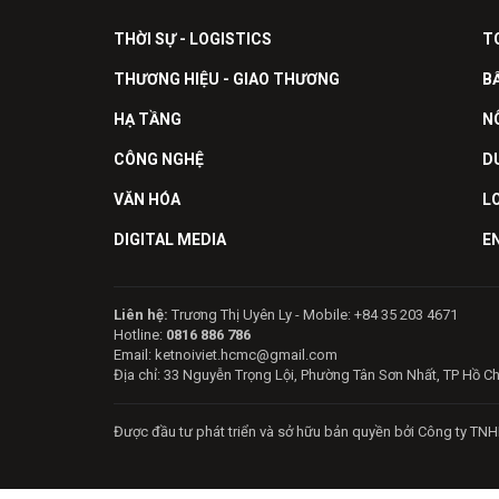
THỜI SỰ - LOGISTICS
T
THƯƠNG HIỆU - GIAO THƯƠNG
B
HẠ TẦNG
N
CÔNG NGHỆ
D
VĂN HÓA
L
DIGITAL MEDIA
E
Liên hệ:
Trương Thị Uyên Ly - Mobile: +84 35 203 4671
Hotline:
0816 886 786
Email: ketnoiviet.hcmc@gmail.com
Địa chỉ: 33 Nguyễn Trọng Lội, Phường Tân Sơn Nhất, TP Hồ C
Được đầu tư phát triển và sở hữu bản quyền bởi Công ty TNH