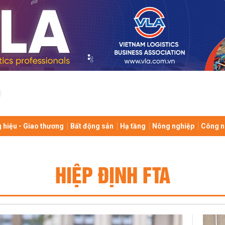
 hiệu - Giao thương
Bất động sản
Hạ tầng
Nông nghiệp
Công n
HIỆP ĐỊNH FTA