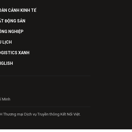
OÀN CẢNH KINH TẾ
ẤT ĐỘNG SẢN
ÔNG NGHIỆP
U LỊCH
OGISTICS XANH
NGLISH
hí Minh
H Thương mại Dịch vụ Truyền thông Kết Nối Việt.