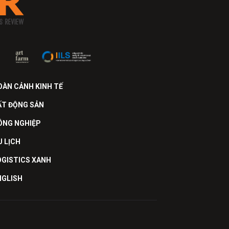
OÀN CẢNH KINH TẾ
ẤT ĐỘNG SẢN
ÔNG NGHIỆP
U LỊCH
OGISTICS XANH
NGLISH