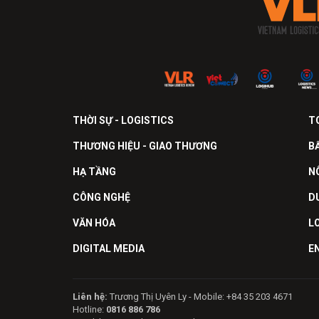
THỜI SỰ - LOGISTICS
T
THƯƠNG HIỆU - GIAO THƯƠNG
B
HẠ TẦNG
N
CÔNG NGHỆ
D
VĂN HÓA
L
DIGITAL MEDIA
E
Liên hệ:
Trương Thị Uyên Ly - Mobile: +84 35 203 4671
Hotline:
0816 886 786