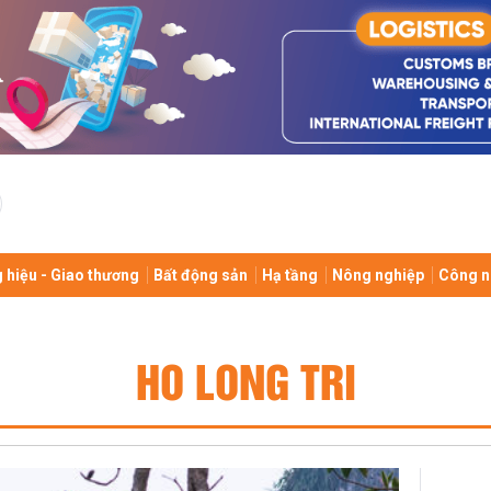
 hiệu - Giao thương
Bất động sản
Hạ tầng
Nông nghiệp
Công n
HO LONG TRI