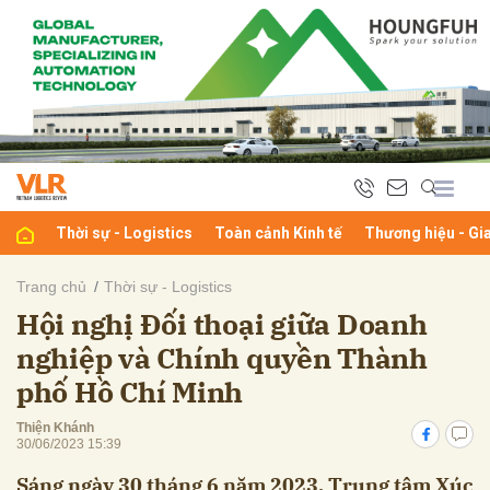
bình luận
Thời sự - Logistics
Toàn cảnh Kinh tế
Thương hiệu - Gi
Trang chủ
Thời sự - Logistics
Hội nghị Đối thoại giữa Doanh
Hủy
G
nghiệp và Chính quyền Thành
phố Hồ Chí Minh
Thiện Khánh
30/06/2023 15:39
Sáng ngày 30 tháng 6 năm 2023, Trung tâm Xúc