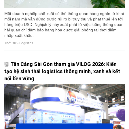
Một doanh nghiệp chế xuất có thể thông quan hàng nghìn tờ khai
mỗi năm mà vẫn đứng trước rủi ro bị truy thu và phạt thuế lên tới
hàng triệu USD. Nghịch lý này xuất phát từ việc luồng thông quan
hải quan chỉ đảm bảo hàng hóa được giải phóng tại thời điểm
nhập xuất khẩu.
Thời sự - Logistics
Tân Cảng Sài Gòn tham gia VILOG 2026: Kiến
tạo hệ sinh thái logistics thông minh, xanh và kết
nối bền vững