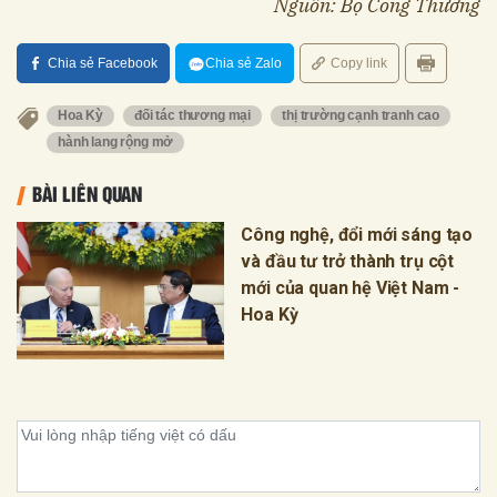
Nguồn: Bộ Công Thương
Chia sẻ Facebook
Chia sẻ Zalo
Copy link
Hoa Kỳ
đối tác thương mại
thị trường cạnh tranh cao
hành lang rộng mở
BÀI LIÊN QUAN
Công nghệ, đổi mới sáng tạo
và đầu tư trở thành trụ cột
mới của quan hệ Việt Nam -
Hoa Kỳ