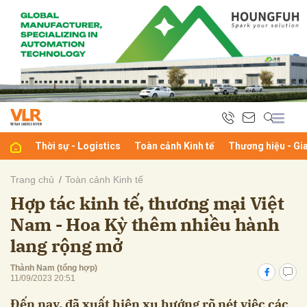
bình luận
Thời sự - Logistics
Toàn cảnh Kinh tế
Thương hiệu - Gi
Trang chủ
Toàn cảnh Kinh tế
Hợp tác kinh tế, thương mại Việt
Hủy
G
Nam - Hoa Kỳ thêm nhiều hành
lang rộng mở
Thành Nam (tổng hợp)
11/09/2023 20:51
Đến nay, đã xuất hiện xu hướng rõ nét việc các