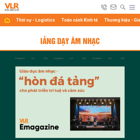
Thời sự - Logistics
Toàn cảnh Kinh tế
Thương hiệu - Gi
IẢNG DẠY ÂM NHẠC