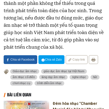
thành một phần không thể thiếu trong quá
trình phát triển toàn diện của học sinh. Trong
tương lai, nếu được đầu tư đúng mức, giáo dục
âm nhạc sẽ trở thành một yếu tố quan trọng
giúp học sinh Việt Nam phát triển toàn diện về
cả trí tuệ lẫn cảm xúc, từ đó góp phần vào sự
phát triển chung của xã hội.
Chia sẻ Facebook
Chia sẻ Zalo
Copy link
Giáo dục âm nhạc
giáo dục âm nhạc tại Việt Nam
âm nhạc cổ điển
iảng dạy âm nhạc
nghe nhạc
hát
chơi nhạc cụ
trình diễn âm nhạc
BÀI LIÊN QUAN
Đêm hòa nhạc "Chamber