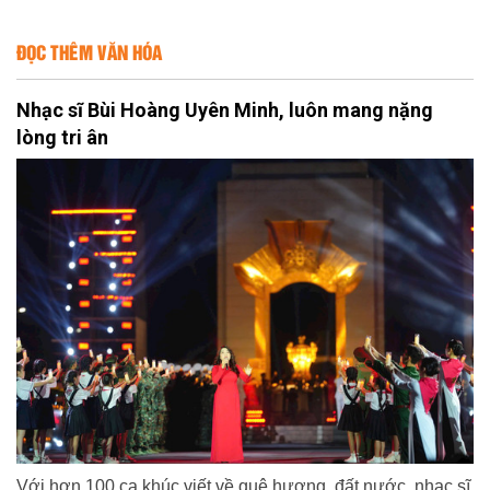
ĐỌC THÊM VĂN HÓA
Nhạc sĩ Bùi Hoàng Uyên Minh, luôn mang nặng
lòng tri ân
Với hơn 100 ca khúc viết về quê hương, đất nước, nhạc sĩ