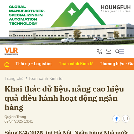
bình luận
Thời sự - Logistics
Toàn cảnh Kinh tế
Thương hiệu - Gi
Trang chủ
Toàn cảnh Kinh tế
Khai thác dữ liệu, nâng cao hiệu
Hủy
G
quả điều hành hoạt động ngân
hàng
Quỳnh Trang
09/04/2025 13:41
Sáng 8/4/2025, tại Hà Nội, Ngân hàng Nhà nước