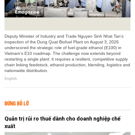
Deputy Minister of Industry and Trade Nguyen Sinh Nhat Tan’s
inspection of the Dung Quat Biofuel Plant on August 3, 2026
underscored the strategic role of fuel-grade ethanol (E100) in
Vietnam’s E10 roadmap. The challenge now extends beyond
restarting a single plant: it requires a resilient, competitive supply
chain linking feedstock, ethanol production, blending, logistics and
nationwide distribution.
English
ĐỪNG BỎ LỠ
Quản trị rủi ro thuế dành cho doanh nghiệp chế
xuất