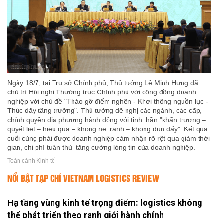
Ngày 18/7, tại Trụ sở Chính phủ, Thủ tướng Lê Minh Hưng đã
chủ trì Hội nghị Thường trực Chính phủ với cộng đồng doanh
nghiệp với chủ đề "Tháo gỡ điểm nghẽn - Khơi thông nguồn lực -
Thúc đẩy tăng trưởng". Thủ tướng đề nghị các ngành, các cấp,
chính quyền địa phương hành động với tinh thần "khẩn trương –
quyết liệt – hiệu quả – không né tránh – không đùn đẩy". Kết quả
cuối cùng phải được doanh nghiệp cảm nhận rõ rệt qua giảm thời
gian, chi phí tuân thủ, tăng cường lòng tin của doanh nghiệp.
Toàn cảnh Kinh tế
NỔI BẬT TẠP CHÍ VIETNAM LOGISTICS REVIEW
Hạ tầng vùng kinh tế trọng điểm: logistics không
thể phát triển theo ranh giới hành chính