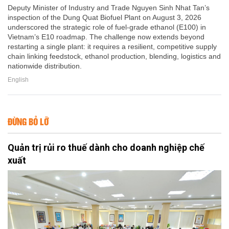
Deputy Minister of Industry and Trade Nguyen Sinh Nhat Tan’s
inspection of the Dung Quat Biofuel Plant on August 3, 2026
underscored the strategic role of fuel-grade ethanol (E100) in
Vietnam’s E10 roadmap. The challenge now extends beyond
restarting a single plant: it requires a resilient, competitive supply
chain linking feedstock, ethanol production, blending, logistics and
nationwide distribution.
English
ĐỪNG BỎ LỠ
Quản trị rủi ro thuế dành cho doanh nghiệp chế
xuất