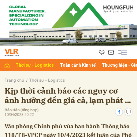
bình luận
Thời sự - Logistics
Toàn cảnh Kinh tế
Thương hiệu - Gi
Trang chủ
Thời sự - Logistics
Kịp thời cảnh báo các nguy cơ
Hủy
G
ảnh hưởng đến giá cả, lạm phát ...
Bảo Hân (tổng hợp)
10/04/2023 20:22
Văn phòng Chính phủ vừa ban hành Thông báo
118/TB-VPCP ngày 10/4/2023 kết luận của Phó