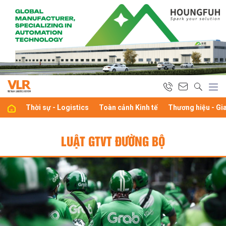
Thời sự - Logistics
Toàn cảnh Kinh tế
Thương hiệu - Gi
LUẬT GTVT ĐƯỜNG BỘ