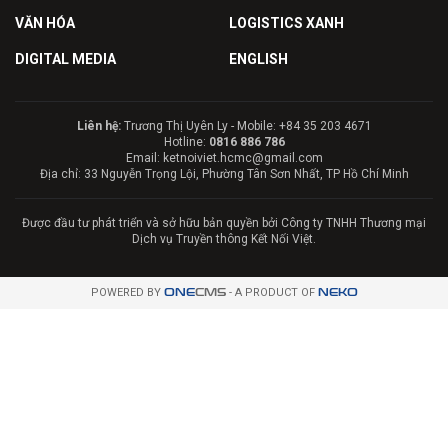
VĂN HÓA
LOGISTICS XANH
DIGITAL MEDIA
ENGLISH
Liên hệ:
Trương Thị Uyên Ly - Mobile: +84 35 203 4671
Hotline:
0816 886 786
Email: ketnoiviet.hcmc@gmail.com
Địa chỉ: 33 Nguyễn Trọng Lội, Phường Tân Sơn Nhất, TP Hồ Chí Minh
Được đầu tư phát triển và sở hữu bản quyền bởi Công ty TNHH Thương mại
Dịch vụ Truyền thông Kết Nối Việt.
POWERED BY
ONE
CMS
- A PRODUCT OF
NEKO