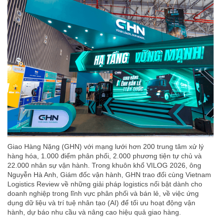
Giao Hàng Nặng (GHN) với mạng lưới hơn 200 trung tâm xử lý
hàng hóa, 1.000 điểm phân phối, 2.000 phương tiện tự chủ và
22.000 nhân sự vận hành. Trong khuôn khổ VILOG 2026, ông
Nguyễn Hà Anh, Giám đốc vận hành, GHN trao đổi cùng Vietnam
Logistics Review về những giải pháp logistics nổi bật dành cho
doanh nghiệp trong lĩnh vực phân phối và bán lẻ, về việc ứng
dụng dữ liệu và trí tuệ nhân tạo (AI) để tối ưu hoạt động vận
hành, dự báo nhu cầu và nâng cao hiệu quả giao hàng.