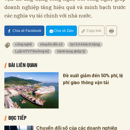
doanh nghiệp tăng hiệu quả và minh bạch trước
các nghĩa vụ tài chính với nhà nước.
Chia sẻ Facebook
Chia sẻ Zalo
Copy link
công nghệ
chuyển đổi số
lợi ích khách hàng
Luật GTVT Đường bộ
hành lang pháp lý
BÀI LIÊN QUAN
Đề xuất giảm đến 50% phí, lệ
phí giao thông vận tải
ĐỌC TIẾP
Chuyển đổi số của các doanh nghiệp