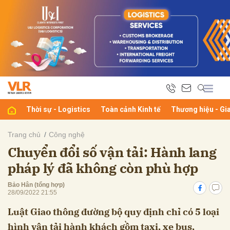
bình luận
Thời sự - Logistics
Toàn cảnh Kinh tế
Thương hiệu - Gi
Trang chủ
Công nghệ
Chuyển đổi số vận tải: Hành lang
Hủy
G
pháp lý đã không còn phù hợp
Bảo Hân (tổng hợp)
28/09/2022 21:55
Luật Giao thông đường bộ quy định chỉ có 5 loại
hình vận tải hành khách gồm taxi, xe bus,