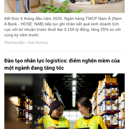
Kết thúc 6 tháng đầu năm 2026, Ngân hàng TMCP Nam Á (Nam
A Bank - HOSE: NAB) tiếp tục ghi nhận kết quả kinh doanh tích
cực với lợi nhuận trước thuế đạt 3.159 tỷ đồng, tăng 25% so với
cùng kỳ năm trước.
Thương hiệu - Giao thương
Đào tạo nhân lực logistics: điểm nghẽn mềm của
một ngành đang tăng tốc