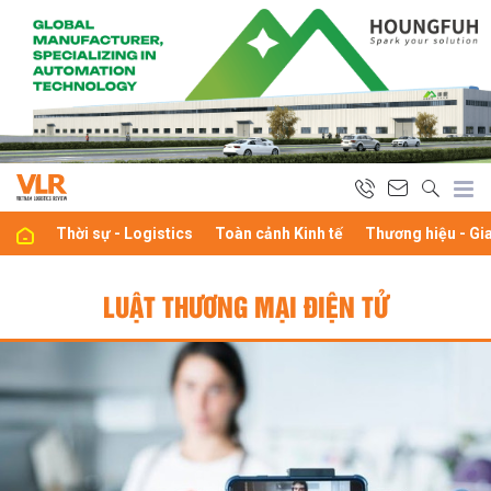
Thời sự - Logistics
Toàn cảnh Kinh tế
Thương hiệu - Gi
LUẬT THƯƠNG MẠI ĐIỆN TỬ