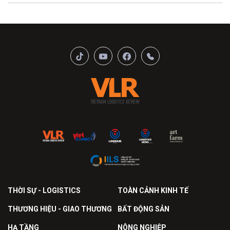
THỜI SỰ - LOGISTICS
TOÀN CẢNH KINH TẾ
THƯƠNG HIỆU - GIAO THƯƠNG
BẤT ĐỘNG SẢN
HẠ TẦNG
NÔNG NGHIỆP