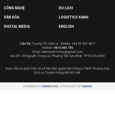
CÔNG NGHỆ
DU LỊCH
VĂN HÓA
LOGISTICS XANH
DIGITAL MEDIA
ENGLISH
Liên hệ:
Trương Thị Uyên Ly - Mobile: +84 35 203 4671
Hotline:
0816 886 786
Email: ketnoiviet.hcmc@gmail.com
Địa chỉ: 33 Nguyễn Trọng Lội, Phường Tân Sơn Nhất, TP Hồ Chí Minh
Được đầu tư phát triển và sở hữu bản quyền bởi Công ty TNHH Thương mại
Dịch vụ Truyền thông Kết Nối Việt.
POWERED BY
ONE
CMS
- A PRODUCT OF
NEKO