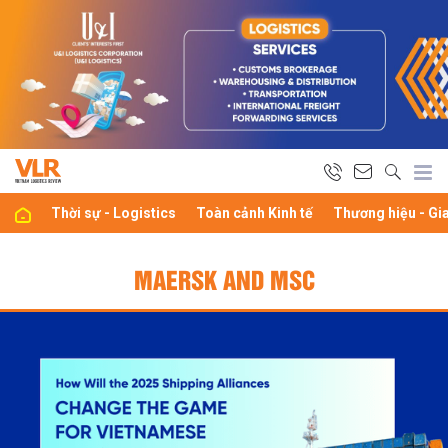
Thời sự - Logistics
Toàn cảnh Kinh tế
Thương hiệu - Gi
MAERSK AND MSC