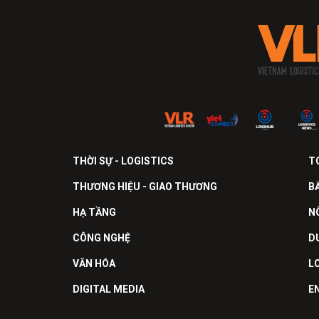
THỜI SỰ - LOGISTICS
T
THƯƠNG HIỆU - GIAO THƯƠNG
B
HẠ TẦNG
N
CÔNG NGHỆ
D
VĂN HÓA
L
DIGITAL MEDIA
E