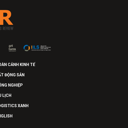
OÀN CẢNH KINH TẾ
ẤT ĐỘNG SẢN
ÔNG NGHIỆP
U LỊCH
OGISTICS XANH
NGLISH