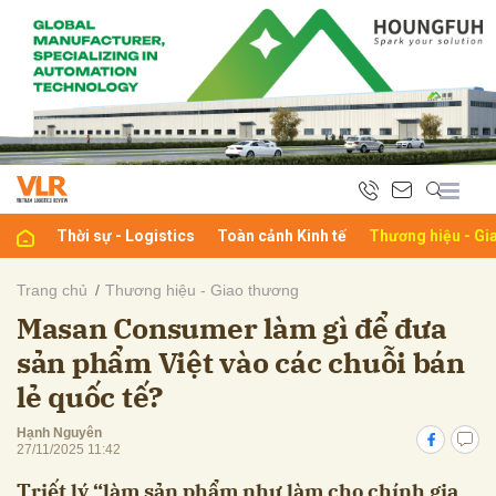
bình luận
Thời sự - Logistics
Toàn cảnh Kinh tế
Thương hiệu - Gi
Trang chủ
Thương hiệu - Giao thương
Masan Consumer làm gì để đưa
Hủy
G
sản phẩm Việt vào các chuỗi bán
lẻ quốc tế?
Hạnh Nguyên
27/11/2025 11:42
Triết lý “làm sản phẩm như làm cho chính gia