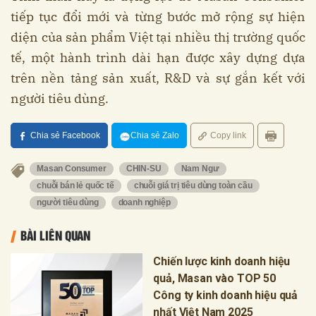
tiếp tục đổi mới và từng bước mở rộng sự hiện
diện của sản phẩm Việt tại nhiều thị trường quốc
tế, một hành trình dài hạn được xây dựng dựa
trên nền tảng sản xuất, R&D và sự gắn kết với
người tiêu dùng.
Chia sẻ Facebook
Chia sẻ Zalo
Copy link
Masan Consumer
CHIN-SU
Nam Ngư
chuỗi bán lẻ quốc tế
chuỗi giá trị tiêu dùng toàn cầu
người tiêu dùng
doanh nghiệp
BÀI LIÊN QUAN
Chiến lược kinh doanh hiệu
quả, Masan vào TOP 50
Công ty kinh doanh hiệu quả
nhất Việt Nam 2025