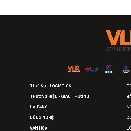
THỜI SỰ - LOGISTICS
T
THƯƠNG HIỆU - GIAO THƯƠNG
B
HẠ TẦNG
N
CÔNG NGHỆ
D
VĂN HÓA
L