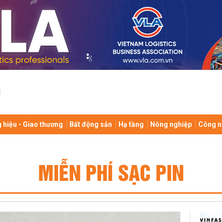
 hiệu - Giao thương
Bất động sản
Hạ tầng
Nông nghiệp
Công n
MIỄN PHÍ SẠC PIN