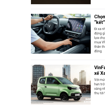
Chọn
“kết”
Đi xa n
động gầ
lựa chọ
mua VF 
thân th
đồng.
VinF
xế X
Với mức
hẹn trở
xăng nh
thu tới