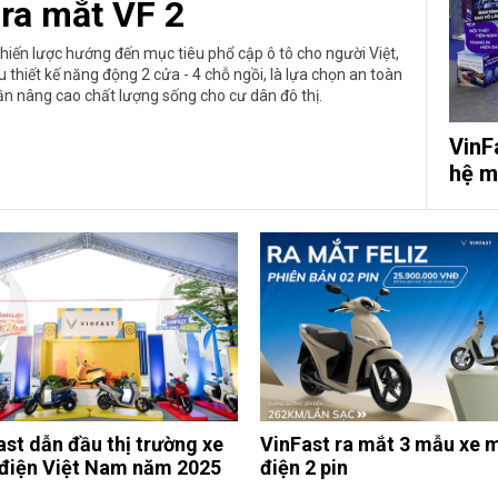
 ra mắt VF 2
chiến lược hướng đến mục tiêu phổ cập ô tô cho người Việt,
 thiết kế năng động 2 cửa - 4 chỗ ngồi, là lựa chọn an toàn
hần nâng cao chất lượng sống cho cư dân đô thị.
VinF
hệ m
ast dẫn đầu thị trường xe
VinFast ra mắt 3 mẫu xe 
điện Việt Nam năm 2025
điện 2 pin