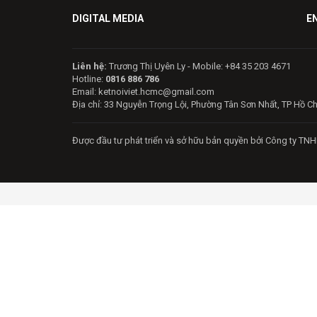
DIGITAL MEDIA
E
Liên hệ:
Trương Thị Uyên Ly - Mobile: +84 35 203 4671
Hotline:
0816 886 786
Email: ketnoiviet.hcmc@gmail.com
Địa chỉ: 33 Nguyễn Trọng Lội, Phường Tân Sơn Nhất, TP Hồ C
Được đầu tư phát triển và sở hữu bản quyền bởi Công ty TNH