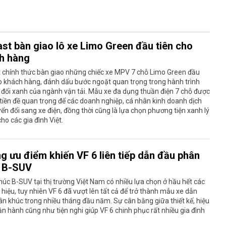
ast bàn giao lô xe Limo Green đầu tiên cho
h hàng
t chính thức bàn giao những chiếc xe MPV 7 chỗ Limo Green đầu
o khách hàng, đánh dấu bước ngoặt quan trọng trong hành trình
đổi xanh của ngành vận tải. Mẫu xe đa dụng thuần điện 7 chỗ được
tiền đề quan trọng để các doanh nghiệp, cá nhân kinh doanh dịch
ển đổi sang xe điện, đồng thời cũng là lựa chọn phương tiện xanh lý
ho các gia đình Việt.
g ưu điểm khiến VF 6 liên tiếp dẫn đầu phân
 B-SUV
úc B-SUV tại thị trường Việt Nam có nhiều lựa chọn ở hầu hết các
hiệu, tuy nhiên VF 6 đã vượt lên tất cả để trở thành mẫu xe dẫn
n khúc trong nhiều tháng đầu năm. Sự cân bằng giữa thiết kế, hiệu
n hành cũng như tiện nghi giúp VF 6 chinh phục rất nhiều gia đình