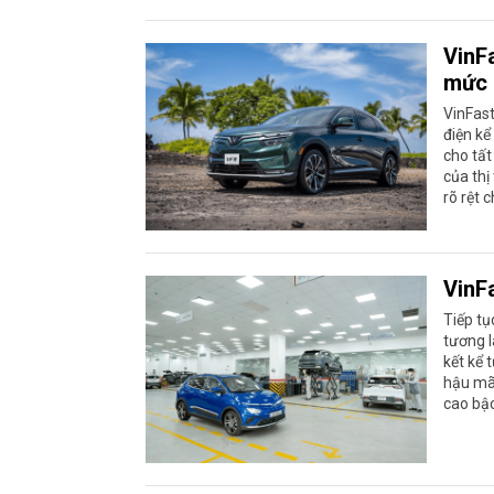
VinF
mức 
VinFast
điện kể
cho tất
của thị
rõ rệt 
VinF
Tiếp tụ
tương l
kết kể 
hậu mãi
cao bậc