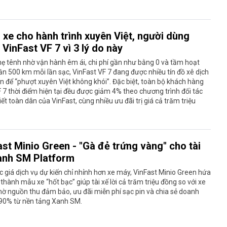
 xe cho hành trình xuyên Việt, người dùng
 VinFast VF 7 vì 3 lý do này
hẹ tênh nhờ vận hành êm ái, chi phí gần như bằng 0 và tầm hoạt
n 500 km mỗi lần sạc, VinFast VF 7 đang được nhiều tín đồ xê dịch
n để “phượt xuyên Việt không khói”. Đặc biệt, toàn bộ khách hàng
7 thời điểm hiện tại đều được giảm 4% theo chương trình đối tác
iết toàn dân của VinFast, cùng nhiều ưu đãi trị giá cả trăm triệu
ast Minio Green - "Gà đẻ trứng vàng" cho tài
anh SM Platform
 giá dịch vụ dự kiến chỉ nhỉnh hơn xe máy, VinFast Minio Green hứa
 thành mẫu xe “hốt bạc” giúp tài xế lời cả trăm triệu đồng so với xe
ờ nguồn thu đảm bảo, ưu đãi miễn phí sạc pin và chia sẻ doanh
 90% từ nền tảng Xanh SM.