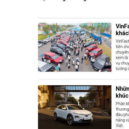
VinF
khác
VinFas
tiên ch
chuyển 
xem là 
vụ chuy
tưởng c
Nhữn
khúc
Phân kh
thương 
đầu phâ
năng vậ
Việt.