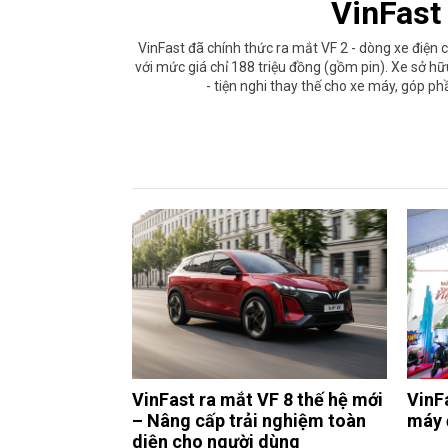
VinFast
VinFast đã chính thức ra mắt VF 2 - dòng xe điện 
với mức giá chỉ 188 triệu đồng (gồm pin). Xe sở hữu
- tiện nghi thay thế cho xe máy, góp p
VinFast ra mắt VF 8 thế hệ mới
VinF
– Nâng cấp trải nghiệm toàn
máy 
diện cho người dùng