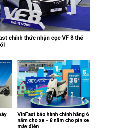
ast chính thức nhận cọc VF 8 thế
ới
máy
VinFast bảo hành chính hãng 6
năm cho xe – 8 năm cho pin xe
máy điện