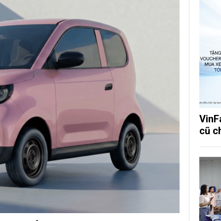
VinF
cũ c