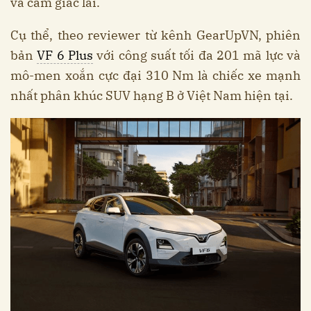
và cảm giác lái.
Cụ thể, theo reviewer từ kênh GearUpVN, phiên
bản
VF 6 Plus
với công suất tối đa 201 mã lực và
mô-men xoắn cực đại 310 Nm là chiếc xe mạnh
nhất phân khúc SUV hạng B ở Việt Nam hiện tại.