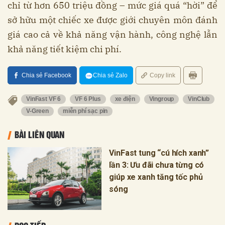
chỉ từ hơn 650 triệu đồng – mức giá quá “hời” để
sở hữu một chiếc xe được giới chuyên môn đánh
giá cao cả về khả năng vận hành, công nghệ lẫn
khả năng tiết kiệm chi phí.
Chia sẻ Facebook
Chia sẻ Zalo
Copy link
VinFast VF 6
VF 6 Plus
xe điện
Vingroup
VinClub
V-Green
miễn phí sạc pin
BÀI LIÊN QUAN
VinFast tung “cú hích xanh”
lần 3: Ưu đãi chưa từng có
giúp xe xanh tăng tốc phủ
sóng