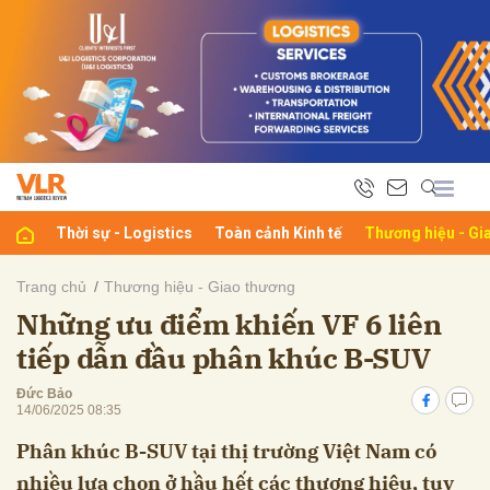
bình luận
Thời sự - Logistics
Toàn cảnh Kinh tế
Thương hiệu - Gi
Trang chủ
Thương hiệu - Giao thương
Những ưu điểm khiến VF 6 liên
Hủy
G
tiếp dẫn đầu phân khúc B-SUV
Đức Bảo
14/06/2025 08:35
Phân khúc B-SUV tại thị trường Việt Nam có
nhiều lựa chọn ở hầu hết các thương hiệu, tuy