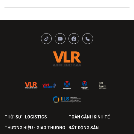
THỜI SỰ - LOGISTICS
TOÀN CẢNH KINH TẾ
THƯƠNG HIỆU - GIAO THƯƠNG
BẤT ĐỘNG SẢN