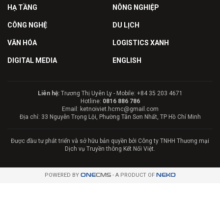
HẠ TẦNG
NÔNG NGHIỆP
CÔNG NGHỆ
DU LỊCH
VĂN HÓA
LOGISTICS XANH
DIGITAL MEDIA
ENGLISH
Liên hệ:
Trương Thị Uyên Ly - Mobile: +84 35 203 4671
Hotline:
0816 886 786
Email: ketnoiviet.hcmc@gmail.com
Địa chỉ: 33 Nguyễn Trọng Lội, Phường Tân Sơn Nhất, TP Hồ Chí Minh
Được đầu tư phát triển và sở hữu bản quyền bởi Công ty TNHH Thương mại
Dịch vụ Truyền thông Kết Nối Việt.
POWERED BY
ONE
CMS
- A PRODUCT OF
NEKO