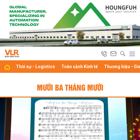
Thời sự - Logistics
Toàn cảnh Kinh tế
Thương hiệu - Gi
MƯỜI BA THÁNG MƯỜI