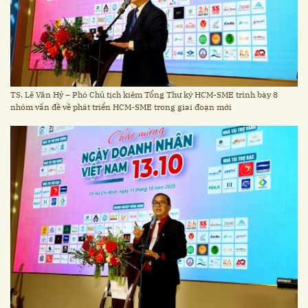
TS. Lê Văn Hỷ – Phó Chủ tịch kiêm Tổng Thư ký HCM-SME trình bày 8
nhóm vấn đề về phát triển HCM-SME trong giai đoạn mới