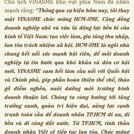
Chủ tịch VINASME khu vực phía Nam đã nhấn
mạnh rằng:
"Thông qua sự kiện hôm nay, tôi thay
mặt VINASME chúc mừng HCM-SME. Cộng đồng
doanh nghiệp nhỏ và vừa là động lực bền bỉ của
kinh tế Việt Nam: tạo việc làm, gia tăng thu nhập,
lan tỏa trách nhiệm xã hội. HCM-SME là ngôi nhà
chung kết nối sức mạnh hội viên, để mỗi doanh
nghiệp tự tin bước qua khó khăn và đón cơ hội
mới. VINASME cam kết làm cầu nối với Quốc hội
và Chính phủ, góp phần hoàn thiện thể chế, tháo
gỡ điểm nghẽn, nuôi dưỡng môi trường kinh
doanh thuận lợi. Chúng ta cùng hướng tới tăng
trưởng xanh, quản trị hiện đại, năng lực cạnh
tranh toàn cầu để doanh nhân TP.HCM đi xa, đi
bền và đi cùng đất nước. Từ TP.HCM, tinh thần
doanh nhân Việt sẽ tiếp tục lan tỏa. Chúc mừng