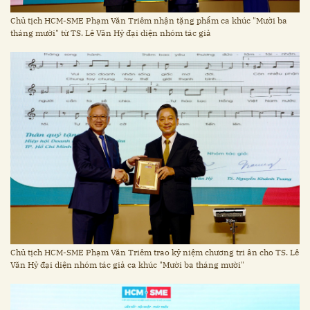
Chủ tịch HCM-SME Phạm Văn Triêm nhận tặng phẩm ca khúc "Mười ba
tháng mười" từ TS. Lê Văn Hỷ đại diện nhóm tác giả
Chủ tịch HCM-SME Phạm Văn Triêm trao kỷ niệm chương tri ân cho TS. Lê
Văn Hỷ đại diện nhóm tác giả ca khúc "Mười ba tháng mười"