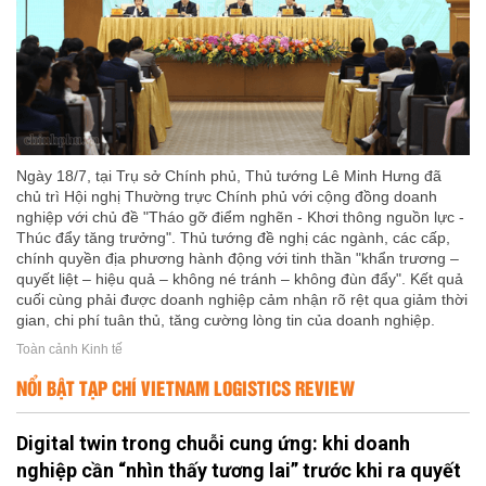
Ngày 18/7, tại Trụ sở Chính phủ, Thủ tướng Lê Minh Hưng đã
chủ trì Hội nghị Thường trực Chính phủ với cộng đồng doanh
nghiệp với chủ đề "Tháo gỡ điểm nghẽn - Khơi thông nguồn lực -
Thúc đẩy tăng trưởng". Thủ tướng đề nghị các ngành, các cấp,
chính quyền địa phương hành động với tinh thần "khẩn trương –
quyết liệt – hiệu quả – không né tránh – không đùn đẩy". Kết quả
cuối cùng phải được doanh nghiệp cảm nhận rõ rệt qua giảm thời
gian, chi phí tuân thủ, tăng cường lòng tin của doanh nghiệp.
Toàn cảnh Kinh tế
NỔI BẬT TẠP CHÍ VIETNAM LOGISTICS REVIEW
Digital twin trong chuỗi cung ứng: khi doanh
nghiệp cần “nhìn thấy tương lai” trước khi ra quyết