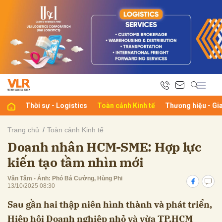
bình luận
Thời sự - Logistics
Toàn cảnh Kinh tế
Thương hiệu - Gi
Trang chủ
Toàn cảnh Kinh tế
Doanh nhân HCM-SME: Hợp lực
Hủy
G
kiến tạo tầm nhìn mới
Văn Tâm - Ảnh: Phó Bá Cường, Hùng Phi
13/10/2025 08:30
Sau gần hai thập niên hình thành và phát triển,
Hiệp hội Doanh nghiệp nhỏ và vừa TP.HCM