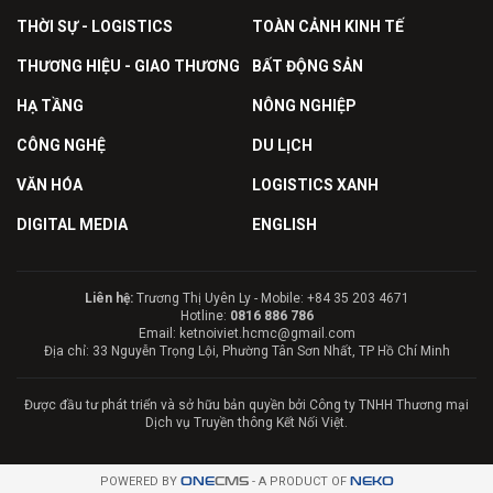
THỜI SỰ - LOGISTICS
TOÀN CẢNH KINH TẾ
THƯƠNG HIỆU - GIAO THƯƠNG
BẤT ĐỘNG SẢN
HẠ TẦNG
NÔNG NGHIỆP
CÔNG NGHỆ
DU LỊCH
VĂN HÓA
LOGISTICS XANH
DIGITAL MEDIA
ENGLISH
Liên hệ:
Trương Thị Uyên Ly - Mobile: +84 35 203 4671
Hotline:
0816 886 786
Email: ketnoiviet.hcmc@gmail.com
Địa chỉ: 33 Nguyễn Trọng Lội, Phường Tân Sơn Nhất, TP Hồ Chí Minh
Được đầu tư phát triển và sở hữu bản quyền bởi Công ty TNHH Thương mại
Dịch vụ Truyền thông Kết Nối Việt.
POWERED BY
ONE
CMS
- A PRODUCT OF
NEKO