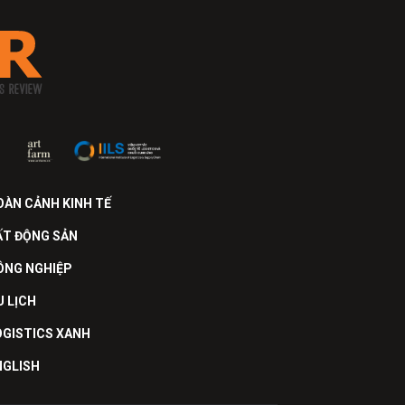
OÀN CẢNH KINH TẾ
ẤT ĐỘNG SẢN
ÔNG NGHIỆP
U LỊCH
OGISTICS XANH
NGLISH