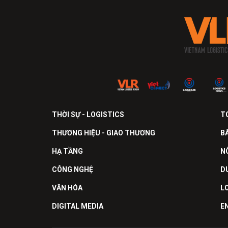
THỜI SỰ - LOGISTICS
T
THƯƠNG HIỆU - GIAO THƯƠNG
B
HẠ TẦNG
N
CÔNG NGHỆ
D
VĂN HÓA
L
DIGITAL MEDIA
E