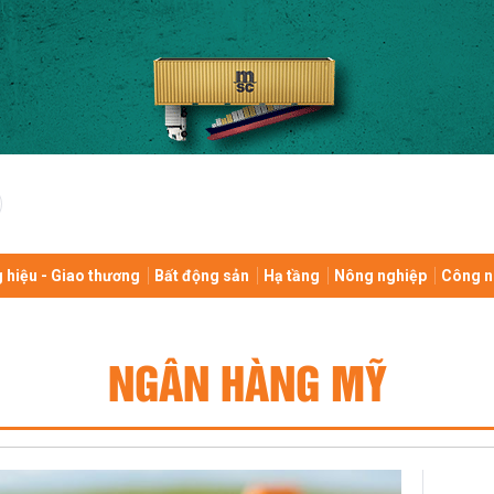
 hiệu - Giao thương
Bất động sản
Hạ tầng
Nông nghiệp
Công n
NGÂN HÀNG MỸ