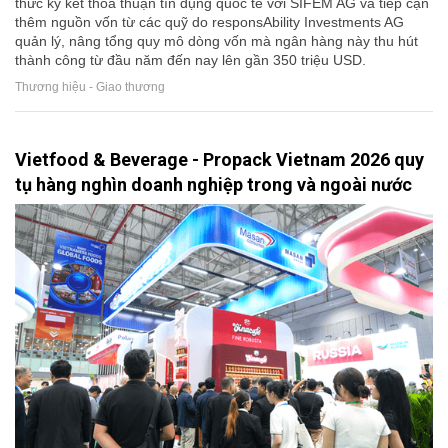
thức ký kết thỏa thuận tín dụng quốc tế với SIFEM AG và tiếp cận
thêm nguồn vốn từ các quỹ do responsAbility Investments AG
quản lý, nâng tổng quy mô dòng vốn mà ngân hàng này thu hút
thành công từ đầu năm đến nay lên gần 350 triệu USD.
Thương hiệu - Giao thương
Vietfood & Beverage - Propack Vietnam 2026 quy
tụ hàng nghìn doanh nghiệp trong và ngoài nước