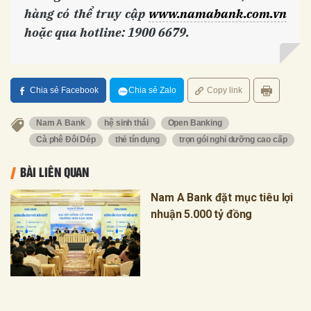
hàng có thể truy cập
www.namabank.com.vn
hoặc qua hotline: 1900 6679.
Chia sẻ Facebook
Chia sẻ Zalo
Copy link
Nam A Bank
hệ sinh thái
Open Banking
Cà phê Đôi Dép
thẻ tín dụng
trọn gói nghỉ dưỡng cao cấp
BÀI LIÊN QUAN
Nam A Bank đặt mục tiêu lợi
nhuận 5.000 tỷ đồng