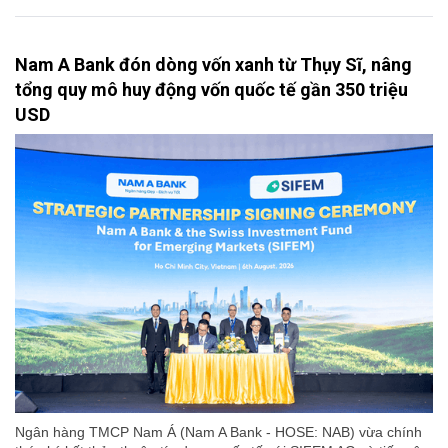
Nam A Bank đón dòng vốn xanh từ Thụy Sĩ, nâng
tổng quy mô huy động vốn quốc tế gần 350 triệu
USD
Ngân hàng TMCP Nam Á (Nam A Bank - HOSE: NAB) vừa chính