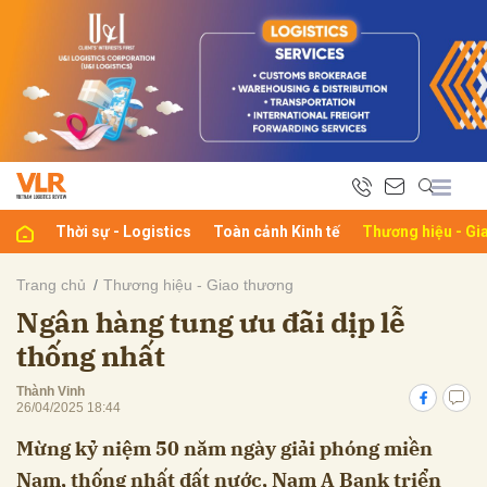
bình luận
Thời sự - Logistics
Toàn cảnh Kinh tế
Thương hiệu - Gi
Trang chủ
Thương hiệu - Giao thương
Ngân hàng tung ưu đãi dịp lễ
Hủy
G
thống nhất
Thành Vinh
26/04/2025 18:44
Mừng kỷ niệm 50 năm ngày giải phóng miền
Nam, thống nhất đất nước, Nam A Bank triển