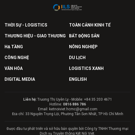
THỜI SỰ - LOGISTICS
TOÀN CẢNH KINH TẾ
THƯƠNG HIỆU - GIAO THƯƠNG
BẤT ĐỘNG SẢN
HẠ TẦNG
NÔNG NGHIỆP
CÔNG NGHỆ
DU LỊCH
VĂN HÓA
LOGISTICS XANH
DIGITAL MEDIA
ENGLISH
Liên hệ:
Trương Thị Uyên Ly - Mobile: +84 35 203 4671
Hotline:
0816 886 786
Email: ketnoiviet.hcmc@gmail.com
Địa chỉ: 33 Nguyễn Trọng Lội, Phường Tân Sơn Nhất, TP Hồ Chí Minh
Được đầu tư phát triển và sở hữu bản quyền bởi Công ty TNHH Thương mại
Dịch vụ Truyền thông Kết Nối Việt.