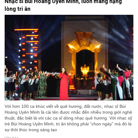
Nhạc sĩ Bùi Hoàng Uyên Minh, luôn mang nặng
lòng tri ân
Với hơn 100 ca khúc viết về quê hương, đất nước, nhạc sĩ Bùi
Hoàng Uyên Minh là cái tên được nhắc đến nhiều trong giới nghệ
thuật, đặc biệt là vói các ca sĩ dòng nhạc quê hương. Với nhạc sỹ
trẻ Bùi Hoàng Uyên Minh, tri ân không phải “chọn ngày” mà đó là
sự thôi thúc trong sáng tạo