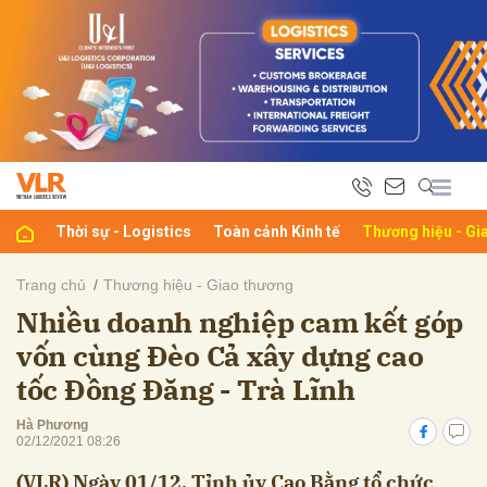
bình luận
Thời sự - Logistics
Toàn cảnh Kinh tế
Thương hiệu - Gi
Trang chủ
Thương hiệu - Giao thương
Nhiều doanh nghiệp cam kết góp
Hủy
G
vốn cùng Đèo Cả xây dựng cao
tốc Đồng Đăng - Trà Lĩnh
Hà Phương
02/12/2021 08:26
(VLR) Ngày 01/12, Tỉnh ủy Cao Bằng tổ chức