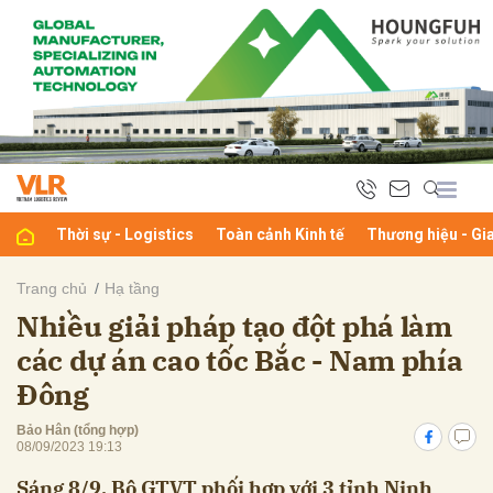
bình luận
Thời sự - Logistics
Toàn cảnh Kinh tế
Thương hiệu - Gi
Trang chủ
Hạ tầng
Nhiều giải pháp tạo đột phá làm
Hủy
G
các dự án cao tốc Bắc - Nam phía
Đông
Bảo Hân (tổng hợp)
08/09/2023 19:13
Sáng 8/9, Bộ GTVT phối hợp với 3 tỉnh Ninh