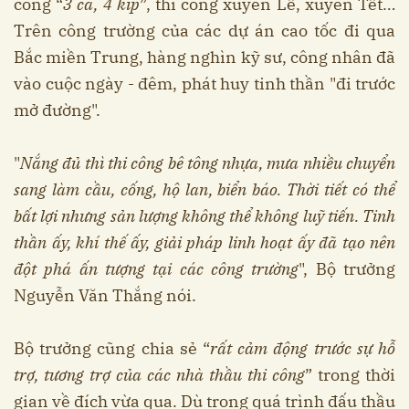
công “
3 ca, 4 kíp
”, thi công xuyên Lễ, xuyên Tết…
Trên công trường của các dự án cao tốc đi qua
Bắc miền Trung, hàng nghìn kỹ sư, công nhân đã
vào cuộc ngày - đêm, phát huy tinh thần "đi trước
mở đường".
"
Nắng đủ thì thi công bê tông nhựa, mưa nhiều chuyển
sang làm cầu, cống, hộ lan, biển báo. Thời tiết có thể
bất lợi nhưng sản lượng không thể không luỹ tiến. Tinh
thần ấy, khí thế ấy, giải pháp linh hoạt ấy đã tạo nên
đột phá ấn tượng tại các công trường
", Bộ trưởng
Nguyễn Văn Thắng nói.
Bộ trưởng cũng chia sẻ “
rất cảm động trước sự hỗ
trợ, tương trợ của các nhà thầu thi công
” trong thời
gian về đích vừa qua. Dù trong quá trình đấu thầu