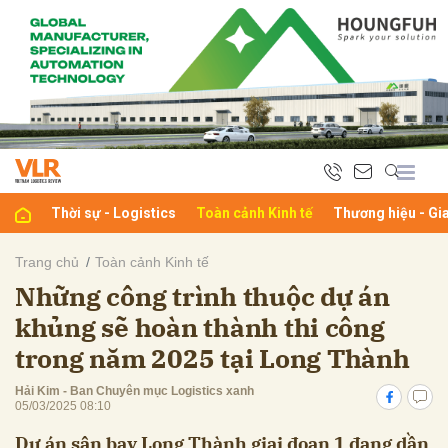
bình luận
Thời sự - Logistics
Toàn cảnh Kinh tế
Thương hiệu - Gi
Trang chủ
Toàn cảnh Kinh tế
Những công trình thuộc dự án
Hủy
G
khủng sẽ hoàn thành thi công
trong năm 2025 tại Long Thành
Hải Kim - Ban Chuyên mục Logistics xanh
05/03/2025 08:10
Dự án sân bay Long Thành giai đoạn 1 đang dần