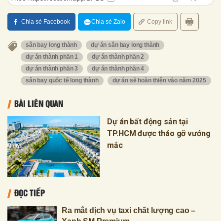
Chia sẻ Facebook
Chia sẻ Zalo
Copy link
sân bay long thành
dự án sân bay long thành
dự án thành phần 1
dự án thành phần 2
dự án thành phần 3
dự án thành phần 4
sân bay quốc tế long thành
dự án sẽ hoàn thiện vào năm 2025
BÀI LIÊN QUAN
Dự án bất động sản tại
TP.HCM được tháo gỡ vướng
mắc
ĐỌC TIẾP
Ra mắt dịch vụ taxi chất lượng cao –