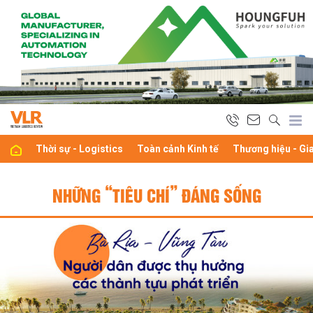
Thời sự - Logistics
Toàn cảnh Kinh tế
Thương hiệu - Gi
NHỮNG “TIÊU CHÍ” ĐÁNG SỐNG