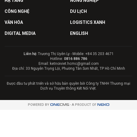
HẠ TẦNG
NÔNG NGHIỆP
CÔNG NGHỆ
DU LỊCH
VĂN HÓA
LOGISTICS XANH
DIGITAL MEDIA
ENGLISH
Liên hệ:
Trương Thị Uyên Ly - Mobile: +84 35 203 4671
Hotline:
0816 886 786
Email: ketnoiviet.hcmc@gmail.com
Địa chỉ: 33 Nguyễn Trọng Lội, Phường Tân Sơn Nhất, TP Hồ Chí Minh
Được đầu tư phát triển và sở hữu bản quyền bởi Công ty TNHH Thương mại
Dịch vụ Truyền thông Kết Nối Việt.
POWERED BY
ONE
CMS
- A PRODUCT OF
NEKO