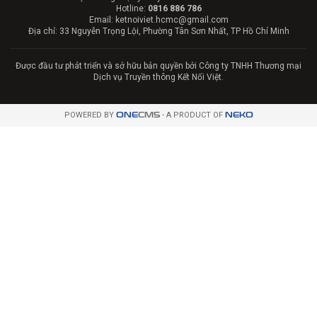
Hotline:
0816 886 786
Email: ketnoiviet.hcmc@gmail.com
Địa chỉ: 33 Nguyễn Trọng Lội, Phường Tân Sơn Nhất, TP Hồ Chí Minh
Được đầu tư phát triển và sở hữu bản quyền bởi Công ty TNHH Thương mại
Dịch vụ Truyền thông Kết Nối Việt.
POWERED BY
ONE
CMS
- A PRODUCT OF
NEKO