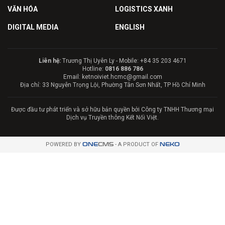
VĂN HÓA
LOGISTICS XANH
DIGITAL MEDIA
ENGLISH
Liên hệ:
Trương Thị Uyên Ly - Mobile: +84 35 203 4671
Hotline:
0816 886 786
Email: ketnoiviet.hcmc@gmail.com
Địa chỉ: 33 Nguyễn Trọng Lội, Phường Tân Sơn Nhất, TP Hồ Chí Minh
Được đầu tư phát triển và sở hữu bản quyền bởi Công ty TNHH Thương mại
Dịch vụ Truyền thông Kết Nối Việt.
POWERED BY
ONE
CMS
- A PRODUCT OF
NEKO