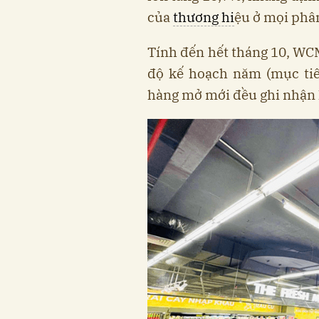
của
thương hi
ệu ở mọi phâ
Tính đến hết tháng 10, WC
độ kế hoạch năm (mục tiê
hàng mở mới đều ghi nhận 