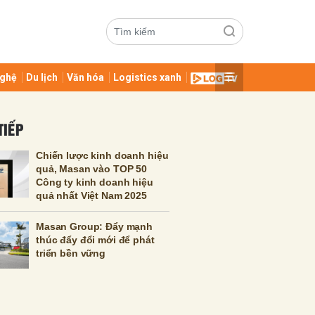
ghệ
Du lịch
Văn hóa
Logistics xanh
TIẾP
Chiến lược kinh doanh hiệu
quả, Masan vào TOP 50
Công ty kinh doanh hiệu
quả nhất Việt Nam 2025
ửi
Masan Group: Đẩy mạnh
thúc đẩy đổi mới để phát
triển bền vững