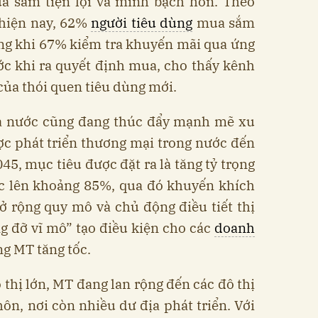
a sắm tiện lợi và minh bạch hơn. Theo
 hiện nay, 62%
người tiêu dùng
mua sắm
ong khi 67% kiểm tra khuyến mãi qua ứng
ớc khi ra quyết định mua, cho thấy kênh
ủa thói quen tiêu dùng mới.
à nước cũng đang thúc đẩy mạnh mẽ xu
ợc phát triển thương mại trong nước đến
5, mục tiêu được đặt ra là tăng tỷ trọng
ớc lên khoảng 85%, qua đó khuyến khích
ở rộng quy mô và chủ động điều tiết thị
g đỡ vĩ mô” tạo điều kiện cho các
doanh
ng MT tăng tốc.
 thị lớn, MT đang lan rộng đến các đô thị
hôn, nơi còn nhiều dư địa phát triển. Với