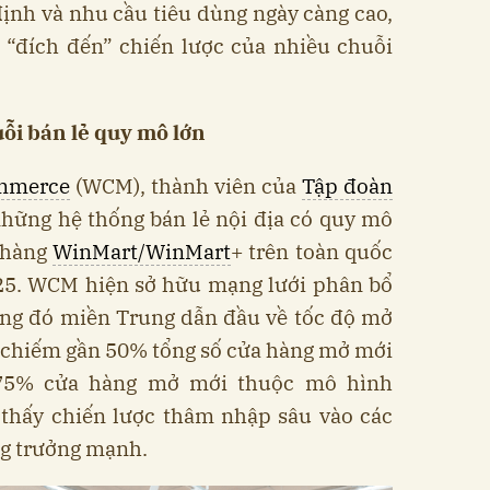
ịnh và nhu cầu tiêu dùng ngày càng cao,
 “đích đến” chiến lược của nhiều chuỗi
uỗi bán lẻ quy mô lớn
mmerce
(WCM), thành viên của
Tập đoàn
 những hệ thống bán lẻ nội địa có quy mô
 hàng
WinMart/WinMart
+ trên toàn quốc
025. WCM hiện sở hữu mạng lưới phân bổ
ong đó miền Trung dẫn đầu về tốc độ mở
, chiếm gần 50% tổng số cửa hàng mở mới
 75% cửa hàng mở mới thuộc mô hình
thấy chiến lược thâm nhập sâu vào các
ng trưởng mạnh.