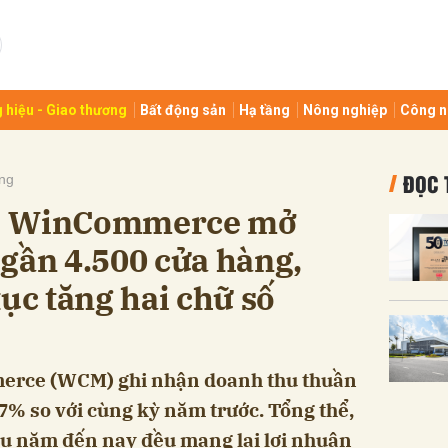
bình luận
 hiệu - Giao thương
Bất động sản
Hạ tầng
Nông nghiệp
Công n
ĐỌC 
ng
5: WinCommerce mở
gần 4.500 cửa hàng,
tục tăng hai chữ số
Hủy
G
erce (WCM) ghi nhận doanh thu thuần
,7% so với cùng kỳ năm trước. Tổng thể,
ầu năm đến nay đều mang lại lợi nhuận