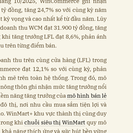
tháng 10/2025, WinCommerce ghi nhận
 tỷ đồng, tăng 24,7% so với cùng kỳ năm
t kỳ vọng và cao nhất kể từ đầu năm. Lũy
 doanh thu WCM đạt 31.900 tỷ đồng, tăng
g khi tăng trưởng LFL đạt 8,6%, phản ánh
hu trên từng điểm bán.
oanh thu trên cùng cửa hàng (LFL) trong
merce đạt 12,1% so với cùng kỳ, phản
h mẽ trên toàn hệ thống. Trong đó, mô
 nông thôn ghi nhận mức tăng trưởng nổi
tiềm năng tăng trưởng của
mô hình bán lẻ
đô thị, nơi nhu cầu mua sắm tiện lợi và
ao. WinMart+ khu vực thành thị cũng duy
 trong khi
chuỗi siêu thị WinMart
quy mô
 khả năng thích ứng và sức hút bền vững