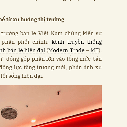
thế từ xu hướng thị trường
 trường bán lẻ Việt Nam chứng kiến sự
 phân phối chính:
kênh truyền thống
nh bán lẻ hiện đại
(
Modern Trade
–
MT
).
h” đóng góp phần lớn vào tổng mức bán
 động lực tăng trưởng mới, phản ánh xu
lối sống hiện đại.