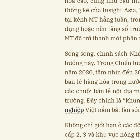
hóa cao, cùng nhu cầu mu
thống kê của Insight Asia,
tại kênh MT hằng tuần, tr
dụng hoặc nền tảng số trư
MT đã trở thành một phần c
Song song, chính sách Nh
hướng này. Trong Chiến lư
năm 2030, tầm nhìn đến 204
bán lẻ hàng hóa trong nư
các chuỗi bán lẻ nội địa m
trường. Đây chính là “khun
nghiệp
Việt nắm bắt làn só
Không chỉ giới hạn ở các đô
cấp 2, 3 và khu vực nông t