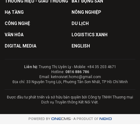
THƯƠNG HIỆU - GIAO THƯƠNG
BẤT ĐỘNG SẢN
HẠ TẦNG
NÔNG NGHIỆP
CÔNG NGHỆ
DU LỊCH
VĂN HÓA
LOGISTICS XANH
DIGITAL MEDIA
ENGLISH
Liên hệ:
Trương Thị Uyên Ly - Mobile: +84 35 203 4671
Hotline:
0816 886 786
Email: ketnoiviet.hcmc@gmail.com
Địa chỉ: 33 Nguyễn Trọng Lội, Phường Tân Sơn Nhất, TP Hồ Chí Minh
Được đầu tư phát triển và sở hữu bản quyền bởi Công ty TNHH Thương mại
Dịch vụ Truyền thông Kết Nối Việt.
POWERED BY
ONE
CMS
- A PRODUCT OF
NEKO