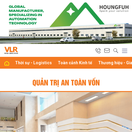
Thời sự - Logistics
Toàn cảnh Kinh tế
Thương hiệu - Gi
QUẢN TRỊ AN TOÀN VỐN