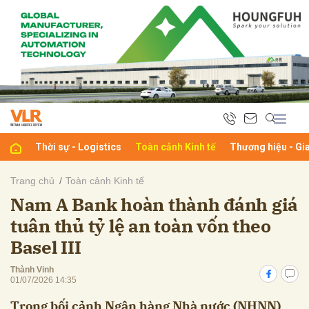
bình luận
Thời sự - Logistics
Toàn cảnh Kinh tế
Thương hiệu - Gi
Trang chủ
Toàn cảnh Kinh tế
Nam A Bank hoàn thành đánh giá
Hủy
G
tuân thủ tỷ lệ an toàn vốn theo
Basel III
Thành Vinh
01/07/2026 14:35
Trong bối cảnh Ngân hàng Nhà nước (NHNN)