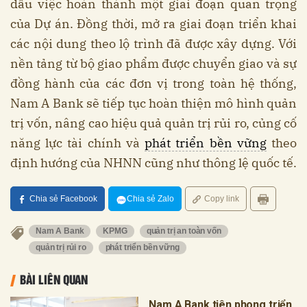
dấu việc hoàn thành một giai đoạn quan trọng
của Dự án. Đồng thời, mở ra giai đoạn triển khai
các nội dung theo lộ trình đã được xây dựng. Với
nền tảng từ bộ giao phẩm được chuyển giao và sự
đồng hành của các đơn vị trong toàn hệ thống,
Nam A Bank sẽ tiếp tục hoàn thiện mô hình quản
trị vốn, nâng cao hiệu quả quản trị rủi ro, củng cố
năng lực tài chính và
phát triển bền vững
theo
định hướng của NHNN cũng như thông lệ quốc tế.
Chia sẻ Facebook
Chia sẻ Zalo
Copy link
Nam A Bank
KPMG
quản trị an toàn vốn
quản trị rủi ro
phát triển bền vững
BÀI LIÊN QUAN
Nam A Bank tiên phong triển