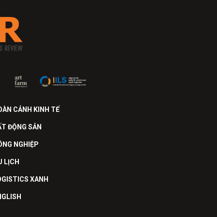
OÀN CẢNH KINH TẾ
ẤT ĐỘNG SẢN
ÔNG NGHIỆP
U LỊCH
OGISTICS XANH
NGLISH