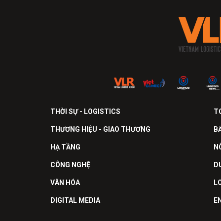
THỜI SỰ - LOGISTICS
T
THƯƠNG HIỆU - GIAO THƯƠNG
B
HẠ TẦNG
N
CÔNG NGHỆ
D
VĂN HÓA
L
DIGITAL MEDIA
E