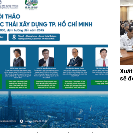
Xuất
sẽ đe